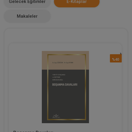
Gelecek Eğitimler
E-Kitaplar
1
Makaleler
%40