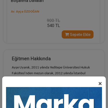
Boşanma Davaları
Av. Ayça ÖZDOĞAN
900 TL
540 TL
Sepete Ekle
Eğitmen Hakkında
Ayşe Uyanık, 2011 yılında Yeditepe Üniversitesi Hukuk
Fakültesi’nden mezun olarak, 2012 yılında İstanbul
Barosu’na kaydolmuş ve o tarihten bu yana avukatlık
×
yapmaktadır. Aynı üniversitede özel hukuk alanında
yüksek lisans eğitimini tamamlamıştır. Gayrimenkul
hukuku, şirketler hukuku, ticaret hukuku ve sözleşmeler
alanlarında profesyonel hukuk danışmanlığı vermenin yanı