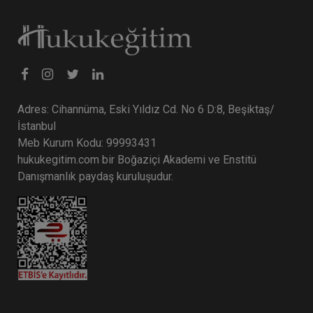
Tüketici Hukuku Enstitüsü
Adres: Cihannüma, Eski Yıldız Cd. No 6 D:8, Beşiktaş/
İstanbul
Meb Kurum Kodu: 99993431
hukukegitim.com bir Boğaziçi Akademi ve Enstitü
Danışmanlık paydaş kuruluşudur.
İş Sağlığı ve Güvenliği - II. İş Hukuku Kongresi -
V. Oturum
360 TL
Sepete Ekle
Tüketici Hukuku Enstitüsü