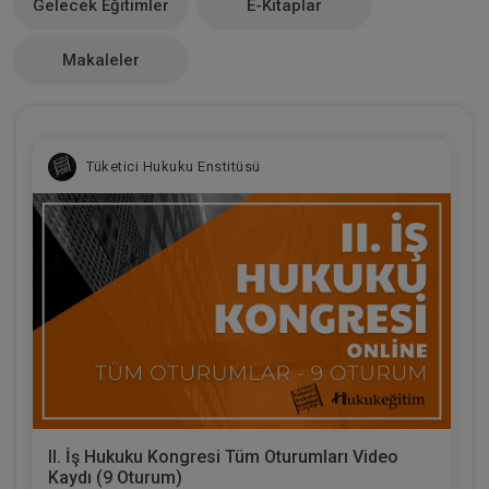
Gelecek Eğitimler
E-Kitaplar
0
Makaleler
Tüketici Hukuku Enstitüsü
II. İş Hukuku Kongresi Tüm Oturumları Video
Kaydı (9 Oturum)