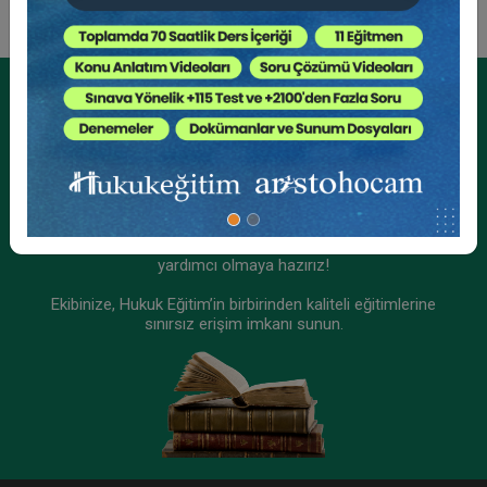
Tüketici Hukuku Enstitüsü
Kurumsal Üyelikler İçin
Kurumsal Teklif Alın
Ekibinizin hukuk bilgisini yükseltin, kaliteli içeriklerle size
yardımcı olmaya hazırız!
Ekibinize, Hukuk Eğitim’in birbirinden kaliteli eğitimlerine
sınırsız erişim imkanı sunun.
İş Kazaları ve Meslek Hastalıkları - II. İş Hukuku
Kongresi - IX. Oturum
360 TL
Sepete Ekle