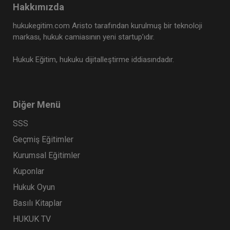
Hakkımızda
hukukegitim.com Aristo tarafından kurulmuş bir teknoloji
markası, hukuk camiasının yeni startup’ıdır.
Hukuk Eğitim, hukuku dijitalleştirme iddiasındadır.
Diğer Menü
SSS
Sosyal Güvenlik Hukuku - II. İş Hukuku Kongresi
- VI. Oturum
Geçmiş Eğitimler
360 TL
Sepete Ekle
Kurumsal Eğitimler
Kuponlar
Hukuk Oyun
Tüketici Hukuku Enstitüsü
Basılı Kitaplar
HUKUK TV