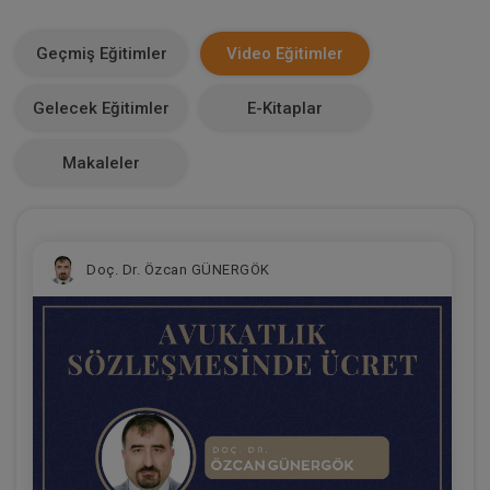
E-Kitap Alan Kişi Sayısı
0
Geçmiş Eğitimler
Video Eğitimler
Makale Sayısı
Gelecek Eğitimler
E-Kitaplar
0
Makaleler
Doç. Dr. Özcan GÜNERGÖK