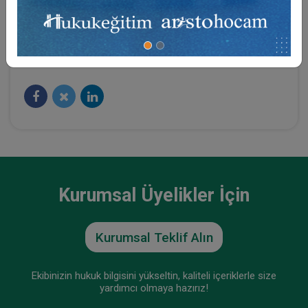
Sosyal Medya
Kurumsal Üyelikler İçin
Kurumsal Teklif Alın
Ekibinizin hukuk bilgisini yükseltin, kaliteli içeriklerle size
yardımcı olmaya hazırız!