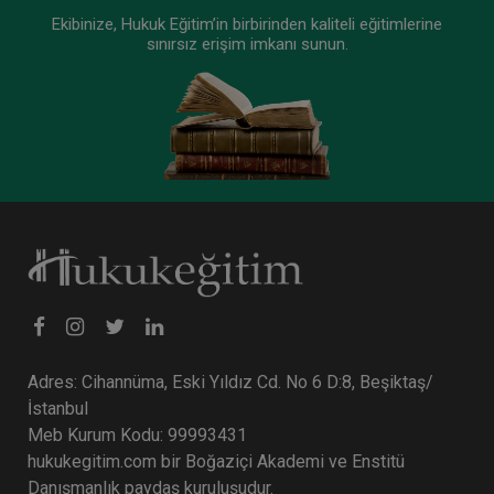
Ekibinize, Hukuk Eğitim’in birbirinden kaliteli eğitimlerine
sınırsız erişim imkanı sunun.
Adres: Cihannüma, Eski Yıldız Cd. No 6 D:8, Beşiktaş/
İstanbul
Meb Kurum Kodu: 99993431
hukukegitim.com bir Boğaziçi Akademi ve Enstitü
Danışmanlık paydaş kuruluşudur.