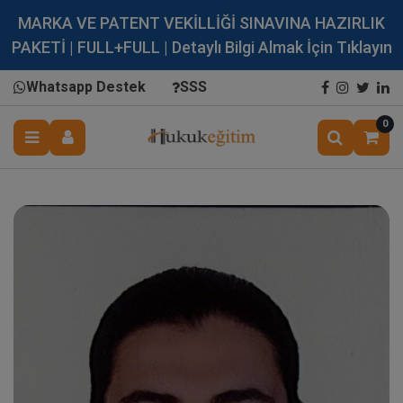
MARKA VE PATENT VEKİLLİĞİ SINAVINA HAZIRLIK
PAKETİ | FULL+FULL | Detaylı Bilgi Almak İçin Tıklayın
Whatsapp Destek
SSS
0