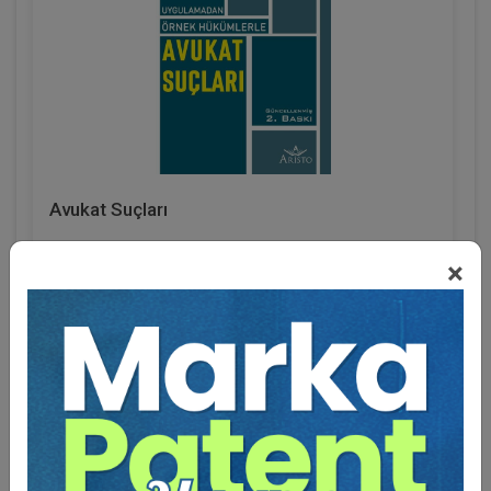
Avukat Suçları
Dr. Gökhan TANERİ
×
1400 TL
840 TL
Sepete Ekle
Eğitmen Hakkında