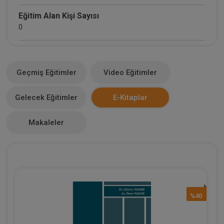
Eğitim Alan Kişi Sayısı
0
E-Kitap Alan Kişi Sayısı
0
Geçmiş Eğitimler
Video Eğitimler
Makale Sayısı
Gelecek Eğitimler
E-Kitaplar
0
Makaleler
%40