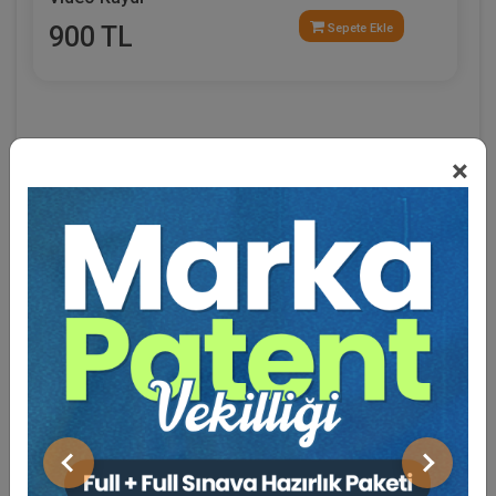
900 TL
Sepete Ekle
×
Eğitmen Hakkında
Sosyal Medya
Önceki
Sonraki