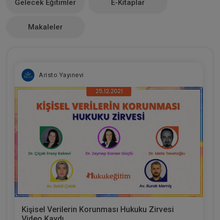
Gelecek Eğitimler
E-Kitaplar
0
Makaleler
Aristo Yayınevi
Kişisel Verilerin Korunması Hukuku Zirvesi
Video Kaydı