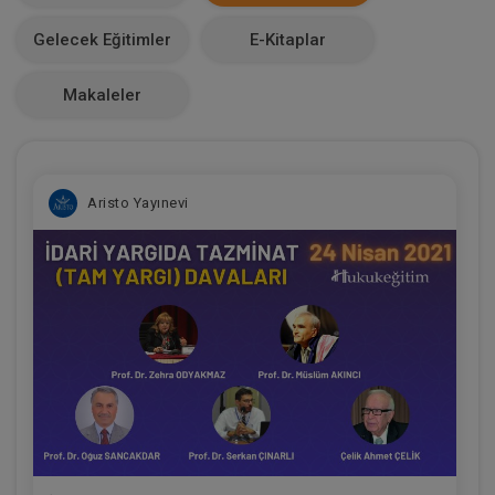
Makale Sayısı
Gelecek Eğitimler
E-Kitaplar
0
Makaleler
Aristo Yayınevi