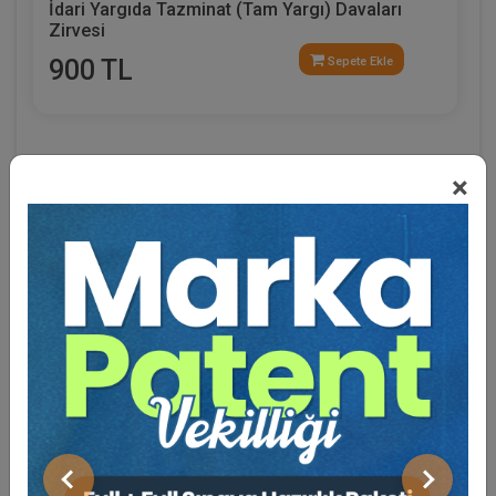
İdari Yargıda Tazminat (Tam Yargı) Davaları
Zirvesi
900 TL
Sepete Ekle
×
Eğitmen Hakkında
Sosyal Medya
Önceki
Sonraki