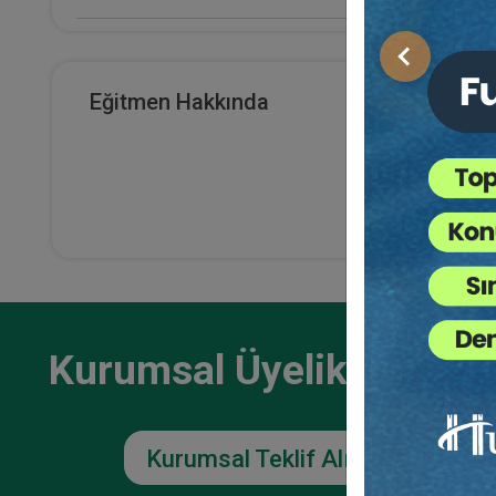
E-Kitap Alan Kişi Sayısı
Önceki
184
Eğitmen Hakkında
Makale Sayısı
0
Kurumsal Üyelikler İçin
Kurumsal Teklif Alın