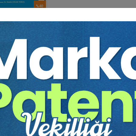
%40
İş Güvencesi Hu..
mla ÇOLAK YOKUŞ
150 TL
90 TL
Sepete Ekle