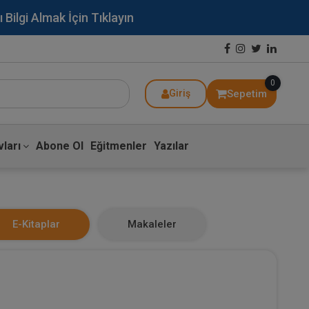
lgi Almak İçin Tıklayın
0
Sepetim
Giriş
ları
Abone Ol
Eğitmenler
Yazılar
E-Kitaplar
Makaleler