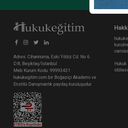
Hakk
hukuke
kurulmu
camiası
Adres: Cihannüma, Eski Yıldız Cd. No 6
Hukuk E
D:8, Beşiktaş/İstanbul
iddias
Meb Kurum Kodu: 99993431
hukukegitim.com bir Boğaziçi Akademi ve
Enstitü Danışmanlık paydaş kuruluşudur.