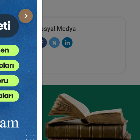
Sonraki
Sosyal Medya
ze
e