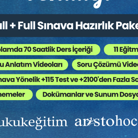
Ekibinizin hukuk bilgisini yükseltin, kaliteli içeriklerle si
yardımcı olmaya hazırız!
Ekibinize, Hukuk Eğitim’in birbirinden kaliteli eğitimlerin
sınırsız erişim imkanı sunun.