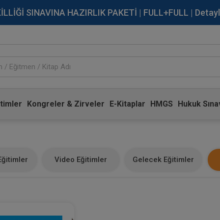
İĞİ SINAVINA HAZIRLIK PAKETİ | FULL+FULL | Detaylı Bi
timler
Kongreler & Zirveler
E-Kitaplar
HMGS
Hukuk Sınav
ğitimler
Video Eğitimler
Gelecek Eğitimler