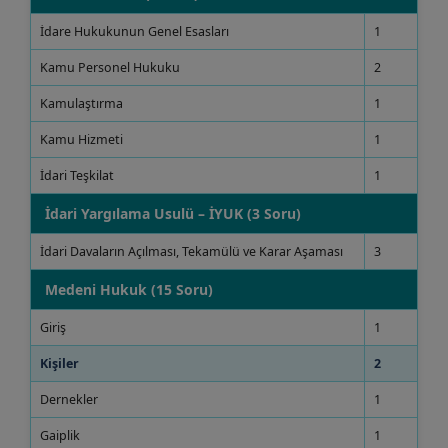
İdare Hukukunun Genel Esasları
1
Kamu Personel Hukuku
2
Kamulaştırma
1
Kamu Hizmeti
1
İdari Teşkilat
1
İdari Yargılama Usulü – İYUK (3 Soru)
İdari Davaların Açılması, Tekamülü ve Karar Aşaması
3
Medeni Hukuk (15 Soru)
Giriş
1
Kişiler
2
Dernekler
1
Gaiplik
1