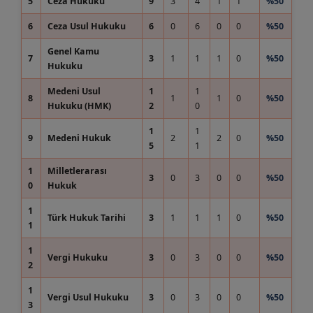
5
Ceza Hukuku
9
3
4
1
1
%50
6
Ceza Usul Hukuku
6
0
6
0
0
%50
Genel Kamu
7
3
1
1
1
0
%50
Hukuku
Medeni Usul
1
1
8
1
1
0
%50
Hukuku (HMK)
2
0
1
1
9
Medeni Hukuk
2
2
0
%50
5
1
1
Milletlerarası
3
0
3
0
0
%50
0
Hukuk
1
Türk Hukuk Tarihi
3
1
1
1
0
%50
1
1
Vergi Hukuku
3
0
3
0
0
%50
2
1
Vergi Usul Hukuku
3
0
3
0
0
%50
3