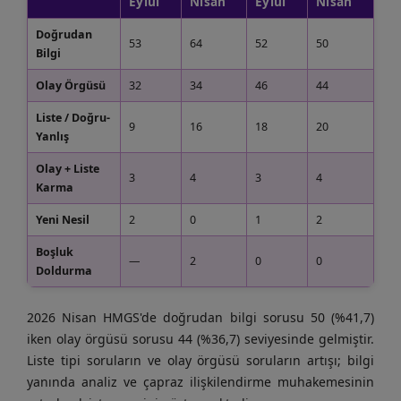
Eylül
Nisan
Eylül
Nisan
Doğrudan
53
64
52
50
Bilgi
Olay Örgüsü
32
34
46
44
Liste / Doğru-
9
16
18
20
Yanlış
Olay + Liste
3
4
3
4
Karma
Yeni Nesil
2
0
1
2
Boşluk
—
2
0
0
Doldurma
2026 Nisan HMGS'de doğrudan bilgi sorusu 50 (%41,7)
iken olay örgüsü sorusu 44 (%36,7) seviyesinde gelmiştir.
Liste tipi soruların ve olay örgüsü soruların artışı; bilgi
yanında analiz ve çapraz ilişkilendirme muhakemesinin