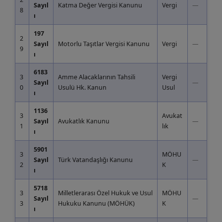
Sayıl
Katma Değer Vergisi Kanunu
Vergi
—
8
ı
197
2
Sayıl
Motorlu Taşıtlar Vergisi Kanunu
Vergi
—
9
ı
6183
3
Amme Alacaklarının Tahsili
Vergi
Sayıl
—
0
Usulü Hk. Kanun
Usul
ı
1136
3
Avukat
Sayıl
Avukatlık Kanunu
—
1
lık
ı
5901
3
MÖHU
Sayıl
Türk Vatandaşlığı Kanunu
—
2
K
ı
5718
3
Milletlerarası Özel Hukuk ve Usul
MÖHU
Sayıl
—
3
Hukuku Kanunu (MÖHÜK)
K
ı