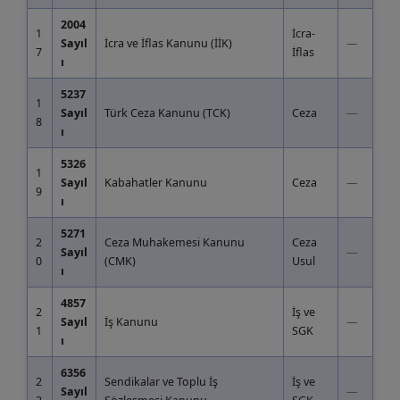
2004
1
İcra-
Sayıl
İcra ve İflas Kanunu (İİK)
—
7
İflas
ı
5237
1
Sayıl
Türk Ceza Kanunu (TCK)
Ceza
—
8
ı
5326
1
Sayıl
Kabahatler Kanunu
Ceza
—
9
ı
5271
2
Ceza Muhakemesi Kanunu
Ceza
Sayıl
—
0
(CMK)
Usul
ı
4857
2
İş ve
Sayıl
İş Kanunu
—
1
SGK
ı
6356
2
Sendikalar ve Toplu İş
İş ve
Sayıl
—