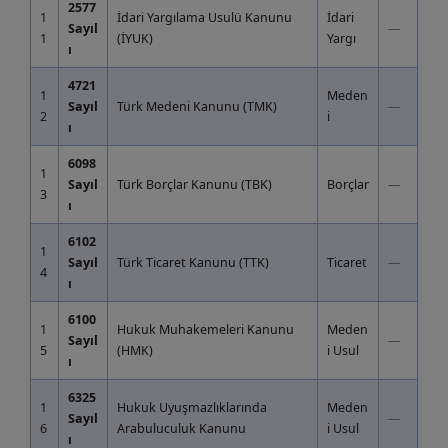
2577
1
İdari Yargılama Usulü Kanunu
İdari
Sayıl
—
1
(İYUK)
Yargı
ı
4721
1
Meden
Sayıl
Türk Medeni Kanunu (TMK)
—
2
i
ı
6098
1
Sayıl
Türk Borçlar Kanunu (TBK)
Borçlar
—
3
ı
6102
1
Sayıl
Türk Ticaret Kanunu (TTK)
Ticaret
—
4
ı
6100
1
Hukuk Muhakemeleri Kanunu
Meden
Sayıl
—
5
(HMK)
i Usul
ı
6325
1
Hukuk Uyuşmazlıklarında
Meden
Sayıl
—
6
Arabuluculuk Kanunu
i Usul
ı