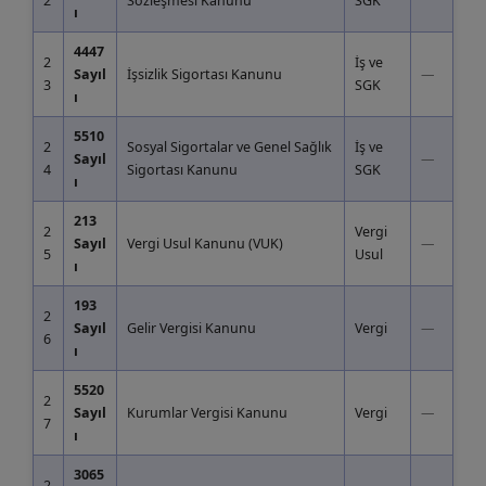
2
Sözleşmesi Kanunu
SGK
ı
4447
2
İş ve
Sayıl
İşsizlik Sigortası Kanunu
—
3
SGK
ı
5510
2
Sosyal Sigortalar ve Genel Sağlık
İş ve
Sayıl
—
4
Sigortası Kanunu
SGK
ı
213
2
Vergi
Sayıl
Vergi Usul Kanunu (VUK)
—
5
Usul
ı
193
2
Sayıl
Gelir Vergisi Kanunu
Vergi
—
6
ı
5520
2
Sayıl
Kurumlar Vergisi Kanunu
Vergi
—
7
ı
3065
2