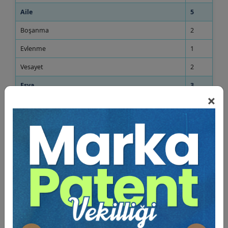
Aile
5
Boşanma
2
Evlenme
1
Vesayet
2
Eşya
3
×
Rehin
1
Zilyetlik
1
Taşınmaz Mülkiyeti
1
Miras
4
Mirasçılık
1
Ölüme Bağlı Tasarruflar
3
Borçlar Hukuku (12 Soru)