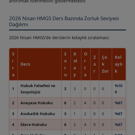
artırılmak istenmesini göstermektedir.
2026 Nisan HMGS Ders Bazında Zorluk Seviyesi
Dağılımı
2026 Nisan HMGS'de derslerin kolaylık sıralaması:
S
S
K
O
Z
Ço
Kol
ı
o
ol
r
Ders
o
k
aylı
r
r
a
t
r
Zor
k
a
u
y
a
Hukuk Felsefesi ve
%10
1
3
3
0
0
0
Sosyolojisi
0
2
Anayasa Hukuku
6
2
4
0
0
%67
3
Avukatlık Hukuku
3
1
2
0
0
%67
4
İdare Hukuku
6
2
4
0
0
%67