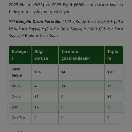
2025 Nisan (%38) ve 2025 Eylül (%36) sınavlarına kıyasla
belirgin bir iyileşme gösteriyor.
***Kolaylık Oranı Formülü:
(100 x Kolay Soru Sayısı) + (50 x
Orta Soru Sayısı) + (0 x Zor Soru Sayısı) + (-50 x Çok Zor Soru
Sayısı) / Toplam Soru Sayısı
Kategor
Bilgi
Yorumla
Topla
i
Sorusu
Çözülebilecek
m
Soru
106
14
120
Sayısı
Kolay
4
14
18
Orta
81
0
81
Zor
19
0
19
Çok Zor
2
0
2