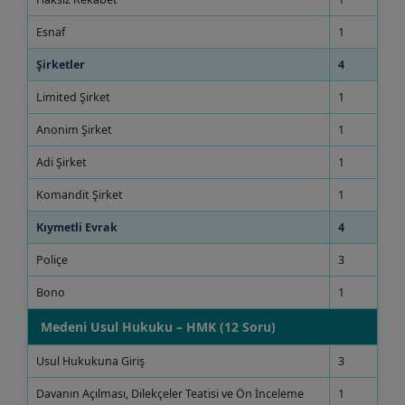
Esnaf
1
Şirketler
4
Limited Şirket
1
Anonim Şirket
1
Adi Şirket
1
Komandit Şirket
1
Kıymetli Evrak
4
Poliçe
3
Bono
1
Medeni Usul Hukuku – HMK (12 Soru)
Usul Hukukuna Giriş
3
Davanın Açılması, Dilekçeler Teatisi ve Ön İnceleme
1