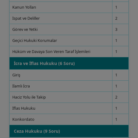
Kanun Yolları
1
İspat ve Deliller
2
Görev ve Yetki
3
Geçici Hukuki Korumalar
1
Hüküm ve Davaya Son Veren Taraf İşlemleri
1
İcra ve İflas Hukuku (6 Soru)
Giriş
1
İlamlı İcra
1
Haciz Yolu ile Takip
2
İflas Hukuku
1
Konkordato
1
Ceza Hukuku (9 Soru)