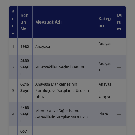
S
Kan
Du
ı
Kateg
un
Mevzuat Adı
ru
r
ori
No
m
a
Anayas
1
1982
Anayasa
—
a
2839
Anayas
2
Sayıl
Milletvekilleri Seçimi Kanunu
—
a
ı
6216
Anayasa Mahkemesinin
Anayas
3
Sayıl
Kuruluşu ve Yargılama Usulleri
a
—
ı
Hk. K.
Yargısı
4483
Memurlar ve Diğer Kamu
4
Sayıl
İdare
—
Görevlilerin Yargılanması Hk. K.
ı
657