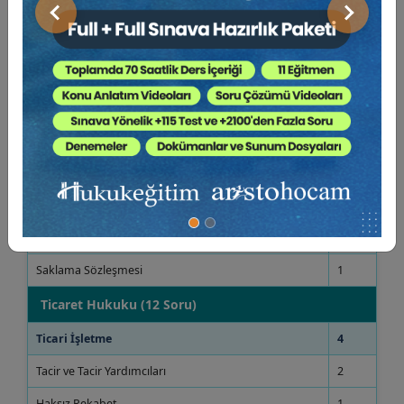
Borçlar Genel
8
Önceki
Sonraki
Borç İlişkisinde Özel Durumlar
1
Sözleşme Hukuku
5
Borç İlişkisinin Hükümleri
1
Borç İlişkisinin Sona Ermesi ve Zamanaşımı
1
Borçlar Özel
4
Kira Sözleşmesi
2
Taşınır Satış Sözleşmesi
1
Saklama Sözleşmesi
1
Ticaret Hukuku (12 Soru)
Ticari İşletme
4
Tacir ve Tacir Yardımcıları
2
Haksız Rekabet
1