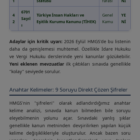
1
Statüsü
rarası
Nİ
6701
4
Türkiye İnsan Hakları ve
Genel
YE
Sayıl
2
Eşitlik Kurumu Kanunu (TİHEK)
Kamu
Nİ
ı
Adaylar için kritik uyarı:
2026 Eylül HMGS'de bu listenin
daha da genişlemesi muhtemel. Özellikle İdare Hukuku
ve Vergi Hukuku derslerinde yeni kanunlar gözükebilir.
Yeni eklenen mevzuatlar
ilk çıktıkları sınavda genellikle
"kolay" seviyede sorulur.
Anahtar Kelimeler: 9 Soruyu Direkt Çözen Şifreler
HMGS'nin "şifreleri" olarak adlandırdığımız anahtar
kelime analizi, sınavda kanun bilmeden bile soruyu
eleyebilmenin yolunu açar. Sınavdaki yanlış şıklar
genellikle kanun metninden devşirilirken yapılan küçük
kelime değişiklikleriyle oluşturulur. Ancak bazen soru