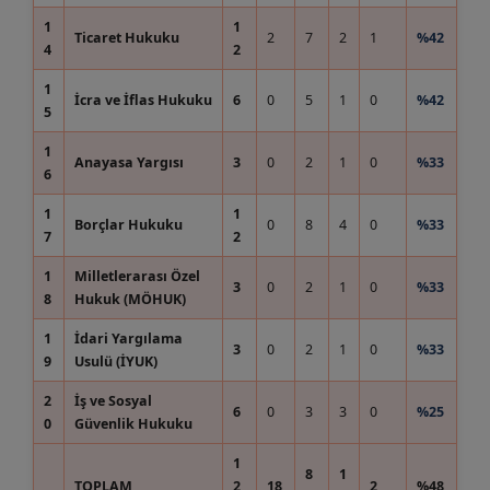
1
1
Ticaret Hukuku
2
7
2
1
%42
4
2
1
İcra ve İflas Hukuku
6
0
5
1
0
%42
5
1
Anayasa Yargısı
3
0
2
1
0
%33
6
1
1
Borçlar Hukuku
0
8
4
0
%33
7
2
1
Milletlerarası Özel
3
0
2
1
0
%33
8
Hukuk (MÖHUK)
1
İdari Yargılama
3
0
2
1
0
%33
9
Usulü (İYUK)
2
İş ve Sosyal
6
0
3
3
0
%25
0
Güvenlik Hukuku
1
8
1
TOPLAM
2
18
2
%48