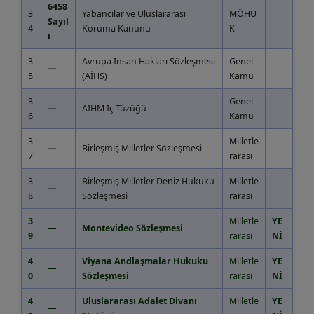
6458
3
Yabancılar ve Uluslararası
MÖHU
Sayıl
—
4
Koruma Kanunu
K
ı
3
Avrupa İnsan Hakları Sözleşmesi
Genel
—
—
5
(AİHS)
Kamu
3
Genel
—
AİHM İç Tüzüğü
—
6
Kamu
3
Milletle
—
Birleşmiş Milletler Sözleşmesi
—
7
rarası
3
Birleşmiş Milletler Deniz Hukuku
Milletle
—
—
8
Sözleşmesi
rarası
3
Milletle
YE
—
Montevideo Sözleşmesi
9
rarası
Nİ
4
Viyana Andlaşmalar Hukuku
Milletle
YE
—
0
Sözleşmesi
rarası
Nİ
4
Uluslararası Adalet Divanı
Milletle
YE
—