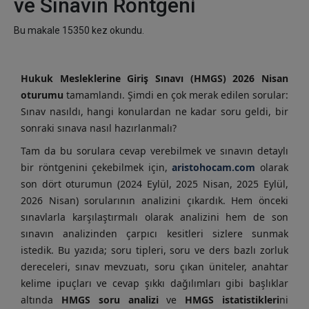
ve Sınavın Röntgeni
Bu makale 15350 kez okundu.
Hukuk Mesleklerine Giriş Sınavı (HMGS) 2026 Nisan
oturumu
tamamlandı.
Şimdi
en çok merak edilen sorular:
Sınav nasıldı, hangi konulardan ne kadar soru geldi, bir
sonraki sınava nasıl hazırlanmalı?
Tam da bu sorulara cevap verebilmek ve sınavın detaylı
bir röntgenini çekebilmek için,
aristohocam.com
olarak
son dört oturumun (2024 Eylül, 2025 Nisan, 2025 Eylül,
2026 Nisan) sorularının analizini çıkardık. Hem önceki
sınavlarla karşılaştırmalı olarak analizini hem de son
sınavın analizinden çarpıcı kesitleri sizlere sunmak
istedik. Bu yazıda; soru tipleri, soru ve ders bazlı zorluk
dereceleri, sınav mevzuatı, soru çıkan üniteler, anahtar
kelime ipuçları ve cevap şıkkı dağılımları gibi başlıklar
altında
HMGS soru analizi
ve
HMGS istatistikleri
ni