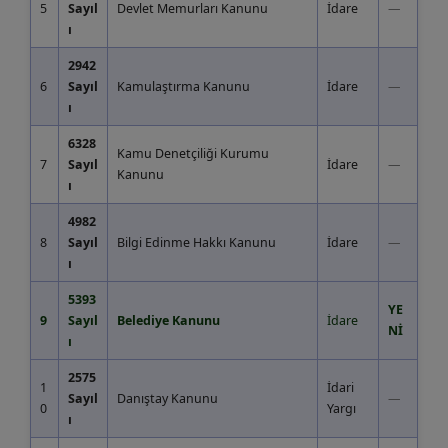
5
Sayıl
Devlet Memurları Kanunu
İdare
—
ı
2942
6
Sayıl
Kamulaştırma Kanunu
İdare
—
ı
6328
Kamu Denetçiliği Kurumu
7
Sayıl
İdare
—
Kanunu
ı
4982
8
Sayıl
Bilgi Edinme Hakkı Kanunu
İdare
—
ı
5393
YE
9
Sayıl
Belediye Kanunu
İdare
Nİ
ı
2575
1
İdari
Sayıl
Danıştay Kanunu
—
0
Yargı
ı