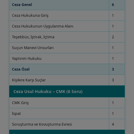
Ceza Genel
6
Ceza Hukukuna Giriş
1
Ceza Hukukunun Uygulanma Alanı
1
Teşebbüs, İştirak, İçtima
2
Suçun Manevi Unsurları
1
Yaptırım Hukuku
1
Ceza Özel
3
Kişilere Karşı Suçlar
3
Ceza Usul Hukuku – CMK (6 Soru)
CMK Giriş
1
İspat
1
Soruşturma ve Kovuşturma Evresi
4