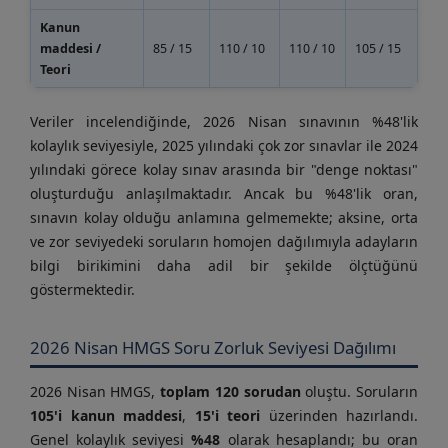
Kanun
maddesi /
85 / 15
110 / 10
110 / 10
105 / 15
Teori
Veriler incelendiğinde, 2026 Nisan sınavının %48'lik
kolaylık seviyesiyle, 2025 yılındaki çok zor sınavlar ile 2024
yılındaki görece kolay sınav arasında bir "denge noktası"
oluşturduğu anlaşılmaktadır. Ancak bu %48'lik oran,
sınavın kolay olduğu anlamına gelmemekte; aksine, orta
ve zor seviyedeki soruların homojen dağılımıyla adayların
bilgi birikimini daha adil bir şekilde ölçtüğünü
göstermektedir.
2026 Nisan HMGS Soru Zorluk Seviyesi Dağılımı
2026 Nisan HMGS,
toplam 120 sorudan
oluştu. Soruların
105'i kanun maddesi
,
15'i teori
üzerinden hazırlandı.
Genel kolaylık seviyesi
%48
olarak hesaplandı; bu oran