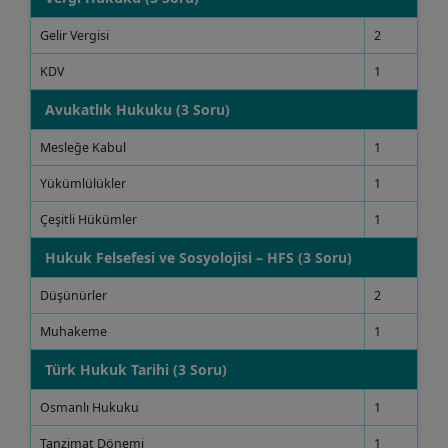
Gelir Vergisi
2
KDV
1
Avukatlık Hukuku (3 Soru)
Mesleğe Kabul
1
Yükümlülükler
1
Çeşitli Hükümler
1
Hukuk Felsefesi ve Sosyolojisi – HFS (3 Soru)
Düşünürler
2
Muhakeme
1
Türk Hukuk Tarihi (3 Soru)
Osmanlı Hukuku
1
Tanzimat Dönemi
1