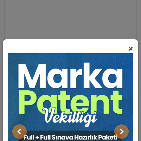
×
Eğitmen Hakkında
Sosyal Medya
Önceki
Sonraki