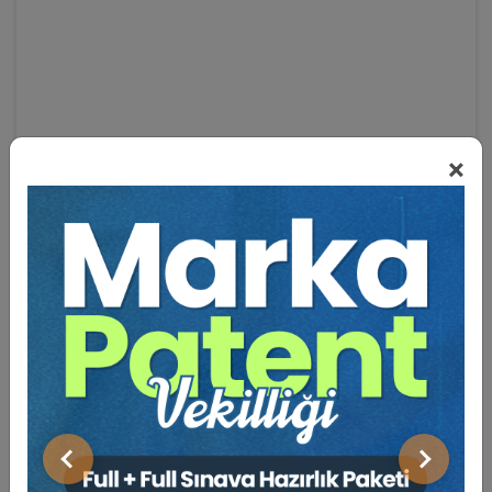
×
Eğitmen Hakkında
Sosyal Medya
Önceki
Sonraki