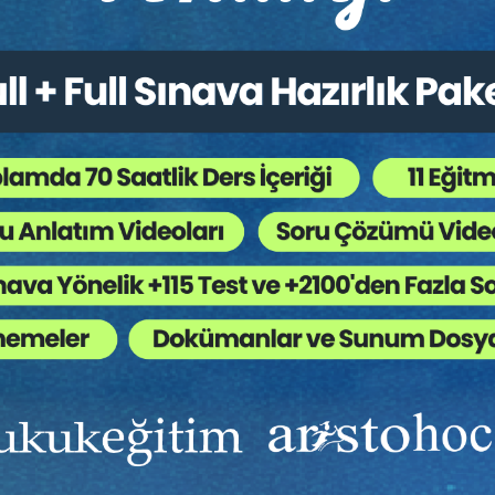
erya (Bedensel Zarar)
İş Mevzuatından Kaynaklı 
ikli Hesaplama Eğitimi
Hesaplamalar Eğitimi
itim Yapıldı
Tekrar Talep Et
Eğitim Yapıldı
Tekrar 
Ekibinizin hukuk bilgisini yükseltin, kaliteli içeriklerle si
yardımcı olmaya hazırız!
Ekibinize, Hukuk Eğitim’in birbirinden kaliteli eğitimlerin
sınırsız erişim imkanı sunun.