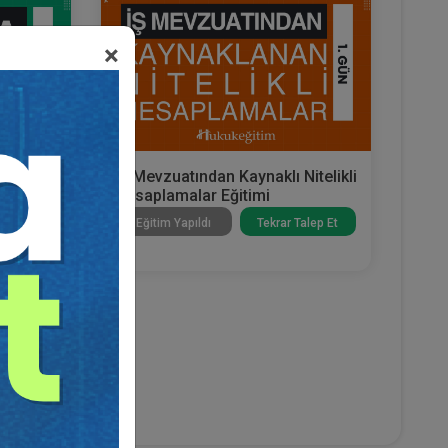
×
r)
İş Mevzuatından Kaynaklı Nitelikli
 | 2.
Hesaplamalar Eğitimi
Talep Et
Eğitim Yapıldı
Tekrar Talep Et