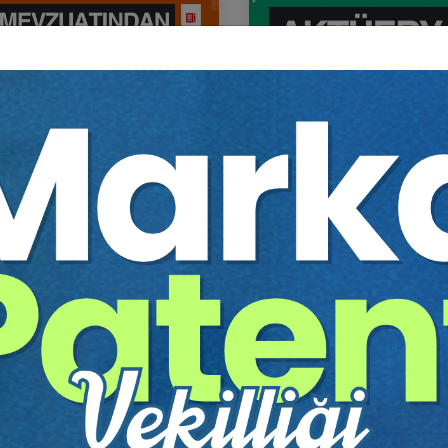
vzuatından Kaynaklı Nitelikli
Aktüerya (Bedensel Zara
plamalar Eğitimi
Nitelikli Hesaplama Eğitimi
Dönem
itim Yapıldı
Tekrar Talep Et
Eğitim Yapıldı
Tekrar 
Hukuk Eğitim
Hukuk Eğitim