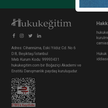
Hakk
hukuke
kurulmu
camiası
Adres: Cihannüma, Eski Yıldız Cd. No 6
Hukuk E
D:8, Beşiktaş/İstanbul
iddias
Meb Kurum Kodu: 99993431
hukukegitim.com bir Boğaziçi Akademi ve
Enstitü Danışmanlık paydaş kuruluşudur.