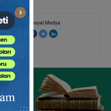
Sonraki
Nitelikli
Sosyal Medya
Talep Et
ze
e