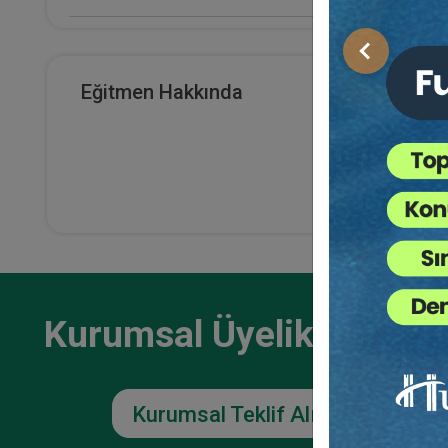
E-Kitap Alan Kişi Sayısı
Önceki
0
Aktü
Eğitmen Hakkında
Nitel
Makale Sayısı
Eğ
0
Kurumsal Üyelikler İçin
Kurumsal Teklif Alın