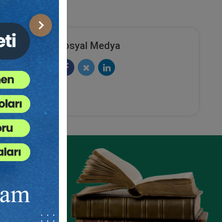
Sonraki
Sosyal Medya
ze
e