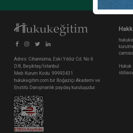
Hakk
hukuke
kurulmu
camiası
Adres: Cihannüma, Eski Yıldız Cd. No 6
Hukuk E
D:8, Beşiktaş/İstanbul
iddias
Meb Kurum Kodu: 99993431
hukukegitim.com bir Boğaziçi Akademi ve
Enstitü Danışmanlık paydaş kuruluşudur.