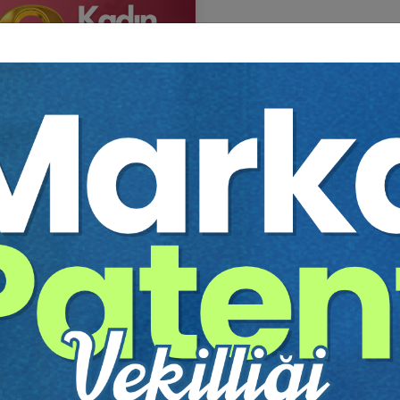
rt Kadın Hakları Günü Özel
umu - V. MEDENİ HUKUK
GRESİ
itim Yapıldı
Tekrar Talep Et