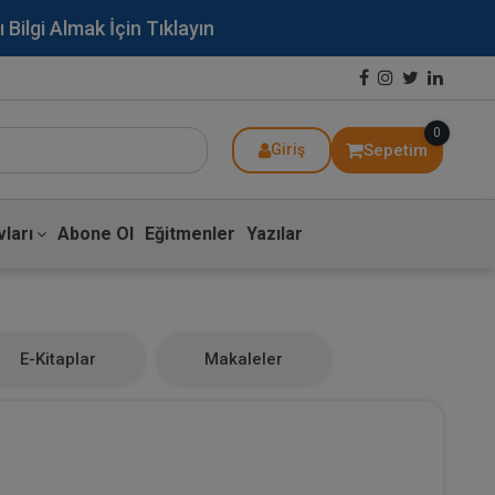
lgi Almak İçin Tıklayın
0
Sepetim
Giriş
ları
Abone Ol
Eğitmenler
Yazılar
E-Kitaplar
Makaleler