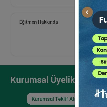
E-Kitap Alan Kişi Sayısı
Önceki
0
Eğitmen Hakkında
Makale Sayısı
0
Kurumsal Üyelikler İçin
Kurumsal Teklif Alın