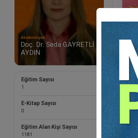
Akademisyen
Doç. Dr. Seda GAYRETLİ
AYDIN
8 Ma
Otur
KON
Eğ
Eğitim Sayısı
1
E-Kitap Sayısı
0
Eğitim Alan Kişi Sayısı
1181