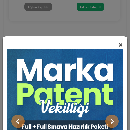
Eğitim Yapıldı
Tekrar Talep Et
×
Eğitmen Hakkında
Sosyal Medya
Önceki
Sonraki