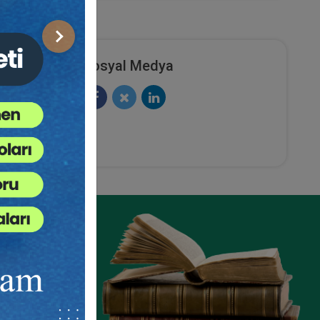
Sonraki
Sosyal Medya
ze
e