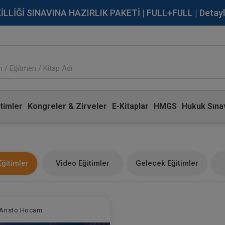
İĞİ SINAVINA HAZIRLIK PAKETİ | FULL+FULL | Detaylı Bi
timler
Kongreler & Zirveler
E-Kitaplar
HMGS
Hukuk Sınav
ğitimler
Video Eğitimler
Gelecek Eğitimler
Aristo Hocam