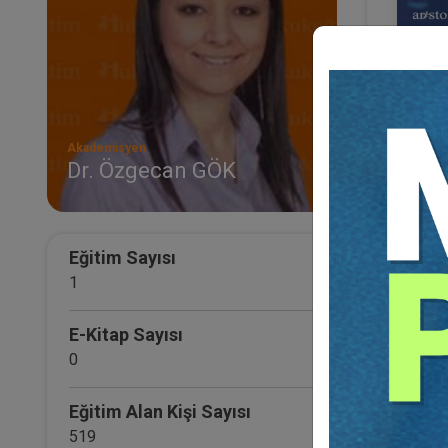
Akademisyen
Dr. Özgecan GÖK
Aris
Eğ
Eğitim Sayısı
1
E-Kitap Sayısı
0
Eğitim Alan Kişi Sayısı
519