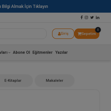
lgi Almak İçin Tıklayın
0
Sepetim
Giriş
ları
Abone Ol
Eğitmenler
Yazılar
E-Kitaplar
Makaleler