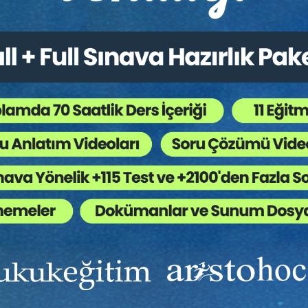
Ekibinizin hukuk bilgisini yükseltin, kaliteli içeriklerle si
yardımcı olmaya hazırız!
Ekibinize, Hukuk Eğitim’in birbirinden kaliteli eğitimlerin
sınırsız erişim imkanı sunun.