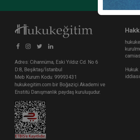
Hakk
hukuke
kurulmu
camiası
Adres: Cihannüma, Eski Yıldız Cd. No 6
Hukuk E
D:8, Beşiktaş/İstanbul
iddias
Meb Kurum Kodu: 99993431
hukukegitim.com bir Boğaziçi Akademi ve
Enstitü Danışmanlık paydaş kuruluşudur.