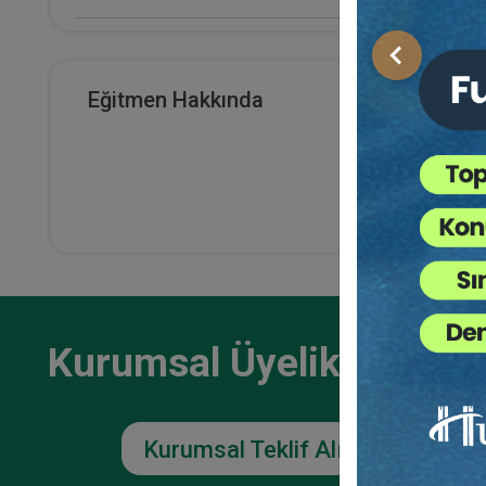
E-Kitap Alan Kişi Sayısı
Önceki
0
Eğitmen Hakkında
Makale Sayısı
0
Kurumsal Üyelikler İçin
Kurumsal Teklif Alın