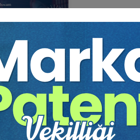
to Hocam HMGS 2025 NİSAN
itim Yapıldı
Tekrar Talep Et