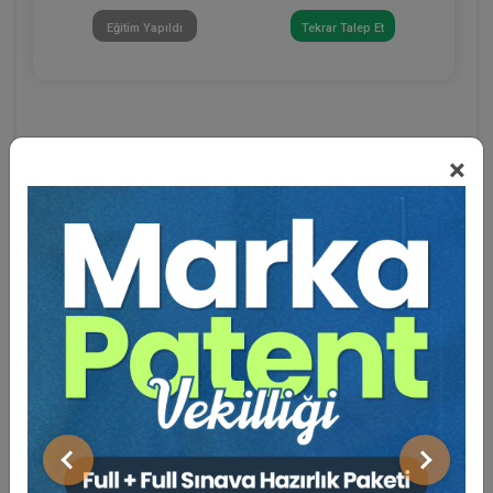
Eğitim Yapıldı
Tekrar Talep Et
×
Eğitmen Hakkında
Sosyal Medya
Önceki
Sonraki