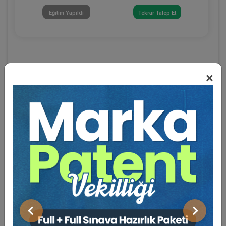
Eğitim Yapıldı
Tekrar Talep Et
×
Eğitmen Hakkında
Sosyal Medya
Önceki
Sonraki