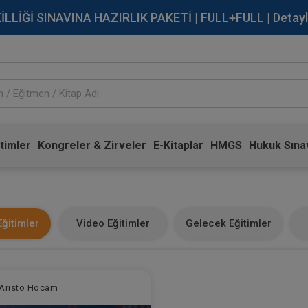
İĞİ SINAVINA HAZIRLIK PAKETİ | FULL+FULL | Detaylı Bi
timler
Kongreler & Zirveler
E-Kitaplar
HMGS
Hukuk Sınav
ğitimler
Video Eğitimler
Gelecek Eğitimler
Aristo Hocam