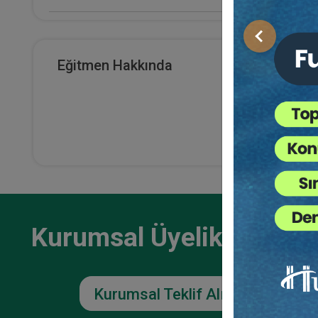
E-Kitap Alan Kişi Sayısı
Önceki
0
Eğitmen Hakkında
Makale Sayısı
0
Kurumsal Üyelikler İçin
Kurumsal Teklif Alın