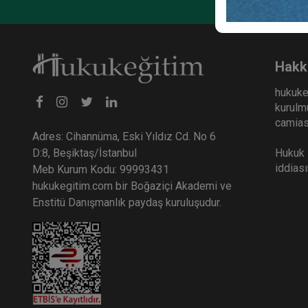
Hakk
hukuke
kurulmu
camiası
Adres: Cihannüma, Eski Yıldız Cd. No 6
Hukuk E
D:8, Beşiktaş/İstanbul
iddias
Meb Kurum Kodu: 99993431
hukukegitim.com bir Boğaziçi Akademi ve
Enstitü Danışmanlık paydaş kuruluşudur.