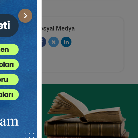
Sonraki
Sosyal Medya
ze
e