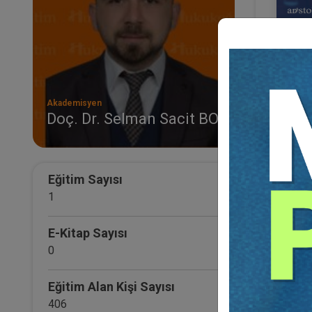
Akademisyen
Doç. Dr. Selman Sacit BOZ
Aris
Eğ
Eğitim Sayısı
1
E-Kitap Sayısı
0
Eğitim Alan Kişi Sayısı
406