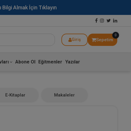
lgi Almak İçin Tıklayın
0
Sepetim
Giriş
ları
Abone Ol
Eğitmenler
Yazılar
E-Kitaplar
Makaleler