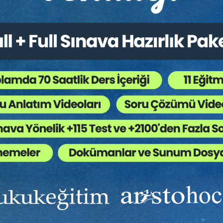
Ekibinizin hukuk bilgisini yükseltin, kaliteli içeriklerle si
yardımcı olmaya hazırız!
Ekibinize, Hukuk Eğitim’in birbirinden kaliteli eğitimlerin
sınırsız erişim imkanı sunun.