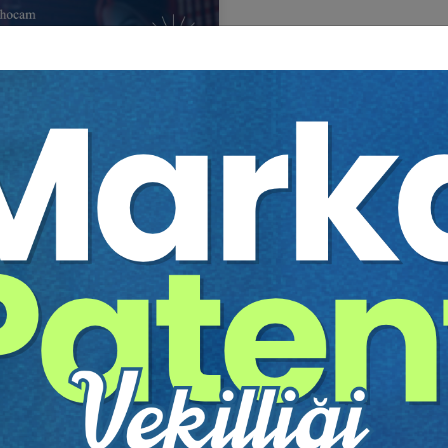
to Hocam HMGS 2025 NİSAN
itim Yapıldı
Tekrar Talep Et