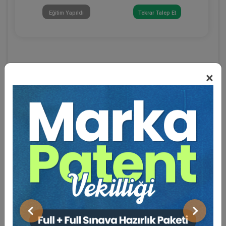
Eğitim Yapıldı
Tekrar Talep Et
×
Eğitmen Hakkında
Sosyal Medya
Önceki
Sonraki