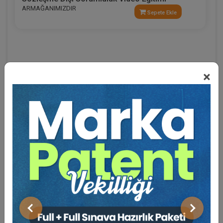
ARMAĞANIMIZDIR
Sepete Ekle
×
Eğitmen Hakkında
Sosyal Medya
Önceki
Sonraki