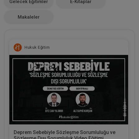
Gelecek Eğitimler
E-Kitaplar
0
Makaleler
Hukuk Eğitim
Deprem Sebebiyle Sözleşme Sorumluluğu ve
Sözleşme Dışı Sorumluluk Video Eğitimi