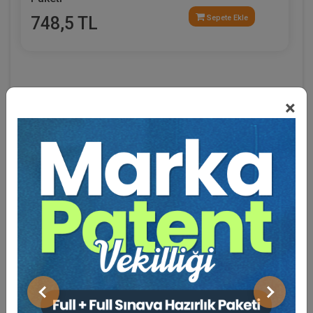
748,5 TL
Sepete Ekle
×
Eğitmen Hakkında
Sosyal Medya
Önceki
Sonraki