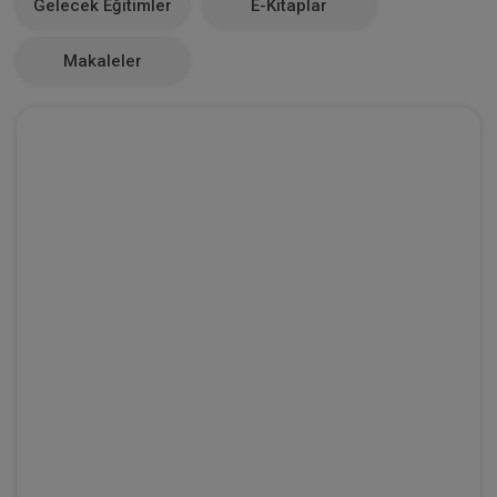
Gelecek Eğitimler
E-Kitaplar
0
Makaleler