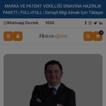
MARKA VE PATENT VEKİLLİĞİ SINAVINA HAZIRLIK
PAKETİ | FULL+FULL | Detaylı Bilgi Almak İçin Tıklayın
Whatsapp Destek
SSS
0