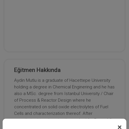
Eğitmen Hakkında
Aydin Mutlu is a graduate of Hacettepe University
holding a degree in Chemical Enginering and he has
also a MSc. degree from Istanbul University / Chair
of Process & Reactor Design where he
concentrated on solid oxide electrolytes of Fuel
Cells and characterization thereof. After
completing his education, he worked for Bayer AG
×
/Leverkusen in production facilities of Industrial