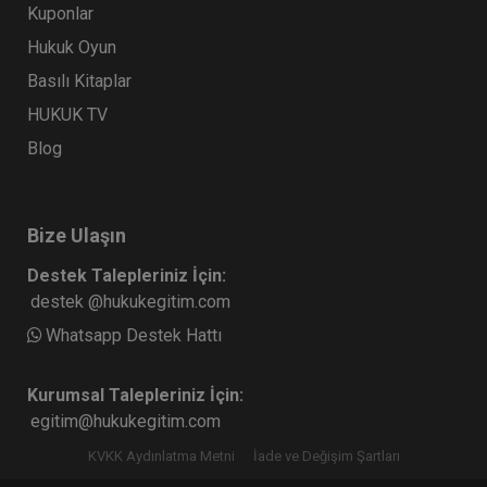
Kuponlar
Hukuk Oyun
Basılı Kitaplar
HUKUK TV
Blog
Bize Ulaşın
Destek Talepleriniz İçin:
destek @hukukegitim.com
Whatsapp Destek Hattı
Kurumsal Talepleriniz İçin:
egitim@hukukegitim.com
KVKK Aydınlatma Metni
İade ve Değişim Şartları