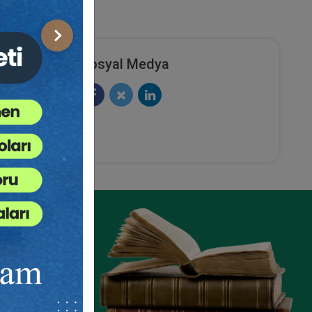
Sonraki
Sosyal Medya
ze
e