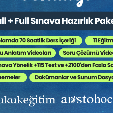
Ekibinizin hukuk bilgisini yükseltin, kaliteli içeriklerle si
yardımcı olmaya hazırız!
Ekibinize, Hukuk Eğitim’in birbirinden kaliteli eğitimlerin
sınırsız erişim imkanı sunun.