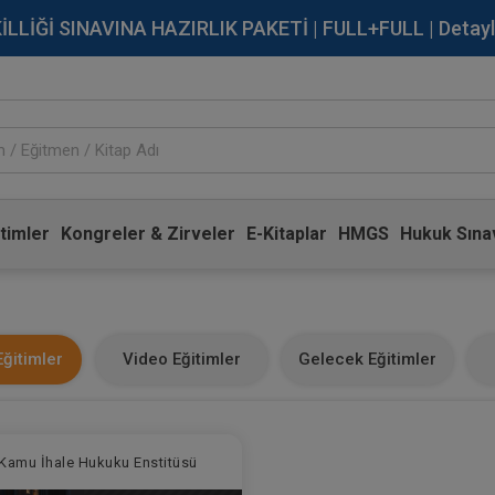
İĞİ SINAVINA HAZIRLIK PAKETİ | FULL+FULL | Detaylı Bi
timler
Kongreler & Zirveler
E-Kitaplar
HMGS
Hukuk Sınav
ğitimler
Video Eğitimler
Gelecek Eğitimler
Kamu İhale Hukuku Enstitüsü