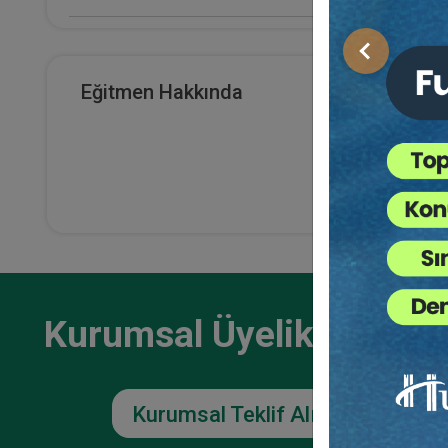
E-Kitap Alan Kişi Sayısı
Önceki
0
Eğitmen Hakkında
Makale Sayısı
0
Kurumsal Üyelikler İçin
Kurumsal Teklif Alın