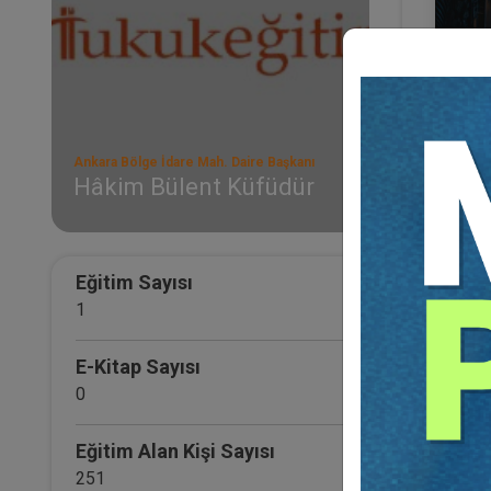
Ankara Bölge İdare Mah. Daire Başkanı
Hâkim Bülent Küfüdür
III.
KON
Eğ
Eğitim Sayısı
1
E-Kitap Sayısı
0
Eğitim Alan Kişi Sayısı
251