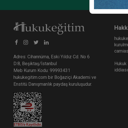
Hakk
hukuke
kurulmu
camiası
Adres: Cihannüma, Eski Yıldız Cd. No 6
Hukuk E
D:8, Beşiktaş/İstanbul
iddias
Meb Kurum Kodu: 99993431
hukukegitim.com bir Boğaziçi Akademi ve
Enstitü Danışmanlık paydaş kuruluşudur.