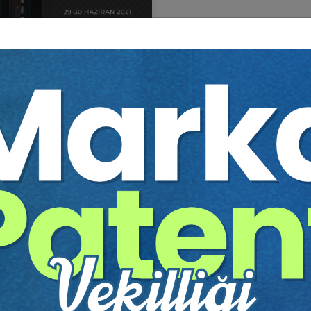
 KAMU İHALE HUKUKU
GRESİ
itim Yapıldı
Tekrar Talep Et