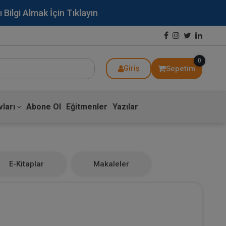
lgi Almak İçin Tıklayın
0
Sepetim
Giriş
ları
Abone Ol
Eğitmenler
Yazılar
E-Kitaplar
Makaleler