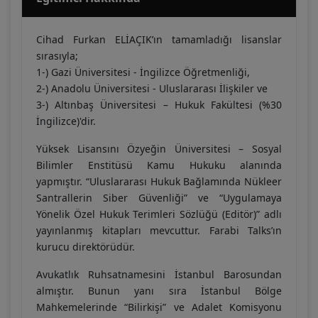
Cihad Furkan ELİAÇIK’ın tamamladığı lisanslar
sırasıyla;
1-) Gazi Üniversitesi - İngilizce Öğretmenliği,
2-) Anadolu Üniversitesi - Uluslararası İlişkiler ve
3-) Altınbaş Üniversitesi – Hukuk Fakültesi (%30
İngilizce)'dir.
Yüksek Lisansını Özyeğin Üniversitesi – Sosyal
Bilimler Enstitüsü Kamu Hukuku alanında
yapmıştır. “Uluslararası Hukuk Bağlamında Nükleer
Santrallerin Siber Güvenliği” ve “Uygulamaya
Yönelik Özel Hukuk Terimleri Sözlüğü (Editör)” adlı
yayınlanmış kitapları mevcuttur. Farabi Talks’ın
kurucu direktörüdür.
Avukatlık Ruhsatnamesini İstanbul Barosundan
almıştır. Bunun yanı sıra İstanbul Bölge
Mahkemelerinde “Bilirkişi” ve Adalet Komisyonu