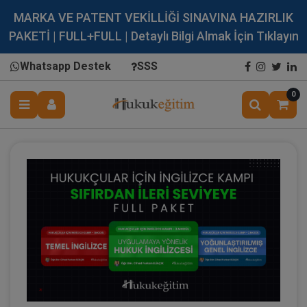
MARKA VE PATENT VEKİLLİĞİ SINAVINA HAZIRLIK
PAKETİ | FULL+FULL | Detaylı Bilgi Almak İçin Tıklayın
Whatsapp Destek
SSS
0