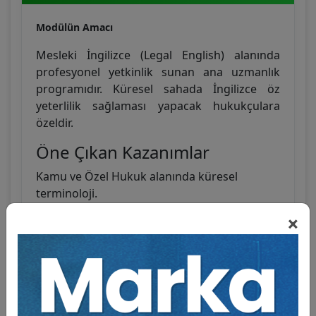
Modülün Amacı
Mesleki İngilizce (Legal English) alanında
profesyonel yetkinlik sunan ana uzmanlık
programıdır. Küresel sahada İngilizce öz
yeterlilik sağlaması yapacak hukukçulara
özeldir.
Öne Çıkan Kazanımlar
Kamu ve Özel Hukuk alanında küresel
terminoloji.
Sözleşmeler ve resmi belgelerin analiz
×
yeteneği.
Hukuki doküman yorumlama ve hazırlama
becerisi.
Modül Müfredatı