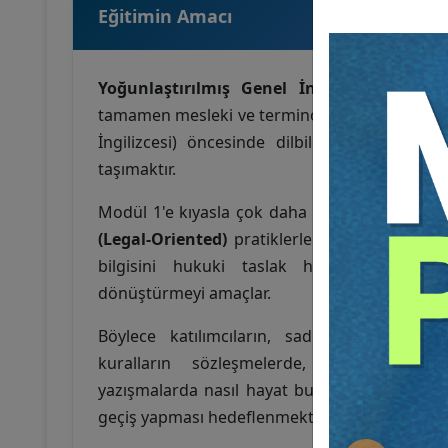
Eğitimin Amacı
Yoğunlaştırılmış Genel İngilizce Modülü
’
tamamen mesleki ve terminolojik ağırlıklı ola
İngilizcesi) öncesinde dilbilgisel ve yapısa
taşımaktır.
Modül 1'e kıyasla çok daha ileri seviye ve d
(Legal-Oriented)
pratiklerle harmanlanmış b
bilgisini hukuki taslak hazırlama (Legal 
dönüştürmeyi amaçlar.
Böylece katılımcıların, sadece saf İngilizc
kuralların sözleşmelerde, mahkeme ka
yazışmalarda nasıl hayat bulduğunu görerek
geçiş yapması hedeflenmektedir.