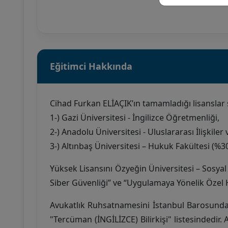
Eğitimci Hakkında
Cihad Furkan ELİAÇIK’ın tamamladığı lisanslar s
1-) Gazi Üniversitesi - İngilizce Öğretmenliği,
2-) Anadolu Üniversitesi - Uluslararası İlişkiler 
3-) Altınbaş Üniversitesi – Hukuk Fakültesi (%30 
Yüksek Lisansını Özyeğin Üniversitesi – Sosya
Siber Güvenliği” ve “Uygulamaya Yönelik Özel H
Avukatlık Ruhsatnamesini İstanbul Barosundan
"Tercüman (İNGİLİZCE) Bilirkişi" listesindedi