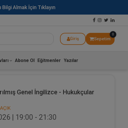
lgi Almak İçin Tıklayın
0
Sepetim
Giriş
ları
Abone Ol
Eğitmenler
Yazılar
rılmış Genel İngilizce - Hukukçular
İAÇIK
6 | 19:00 - 21:30