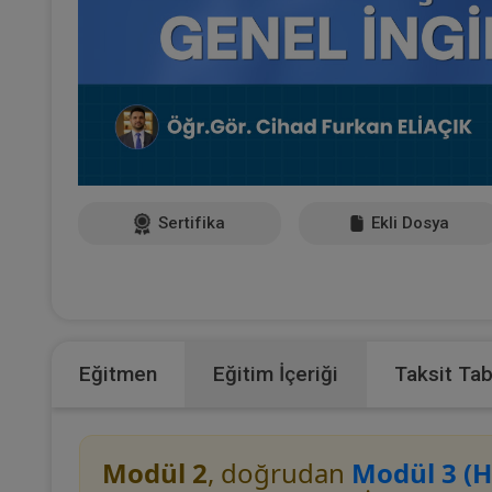
Sertifika
Ekli Dosya
Eğitmen
Eğitim İçeriği
Taksit Ta
Modül 2
, doğrudan
Modül 3 (H