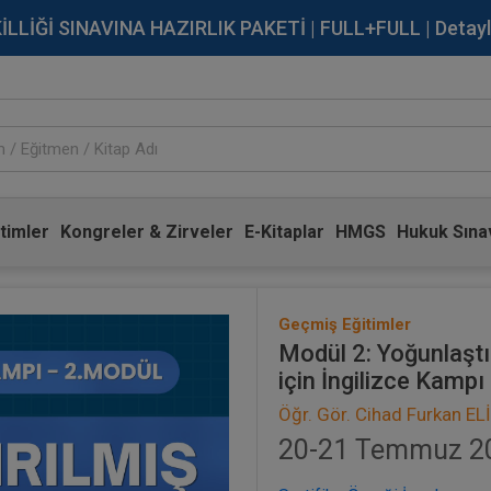
İĞİ SINAVINA HAZIRLIK PAKETİ | FULL+FULL | Detaylı Bi
timler
Kongreler & Zirveler
E-Kitaplar
HMGS
Hukuk Sınav
Geçmiş Eğitimler
Modül 2: Yoğunlaştı
için İngilizce Kampı
Öğr. Gör. Cihad Furkan EL
20-21 Temmuz 202