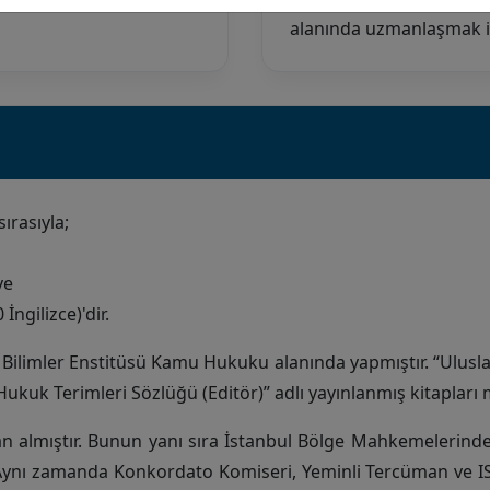
alanında uzmanlaşmak ist
ırasıyla;
ve
İngilizce)'dir.
l Bilimler Enstitüsü Kamu Hukuku alanında yapmıştır. “Ulus
ukuk Terimleri Sözlüğü (Editör)” adlı yayınlanmış kitapları 
 almıştır. Bunun yanı sıra İstanbul Bölge Mahkemelerinde 
r. Aynı zamanda Konkordato Komiseri, Yeminli Tercüman ve 