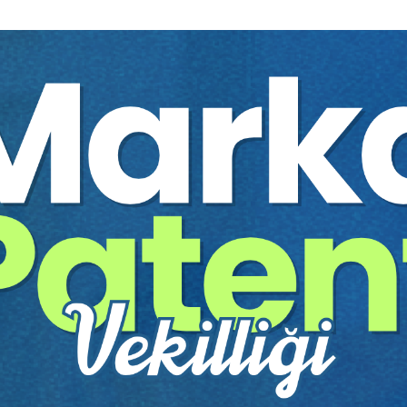
Programın İşleyişi &
nün amacı, katılımcıları
Dersler hem teorik anla
cak olan 3. Modül (Hukuk
metin analizleri ve uygu
l olarak en üst seviyeye
Program 2 yoğun dersten
sürmekte olup toplamda 
oğrudan
"Hukuk Odaklı"
Dersler 20-21 Temmuz tar
u eğitim, teorik gramer
Online
olarak yapılacakt
Drafting) pratiklerine
Eğitime
%70 devam zor
Eğitim materyalleri, der
dijital ortamda tedarik ed
e kurallarını değil; bu
Sertifikaya hak kazanma
rarlarında ve hukuki
çözülmesi
ve pratik ça
 Modül 3'e kusursuz bir