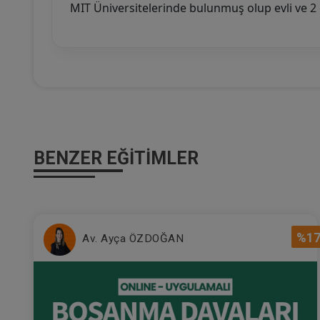
MIT Üniversitelerinde bulunmuş olup evli ve 2 
BENZER EĞITIMLER
%1
Av. Ayça ÖZDOĞAN