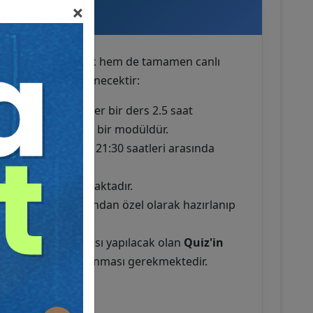
×
 Şartlar
tımlarla ilerleyecek hem de tamamen canlı
lamalarla desteklenecektir:
 oluşmaktadır. Her bir ders 2.5 saat
5 saatlik ekspres bir modüldür.
ihlerinde 19:00 - 21:30 saatleri arasında
ır.
unluluğu
bulunmaktadır.
sin eğitmeni tarafından özel olarak hazırlanıp
ilecektir.
k için kamp sonrası yapılacak olan
Quiz'in
lışmaların tamamlanması gerekmektedir.