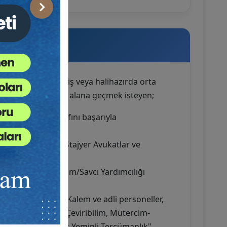
Sonraki
Uygun?
temel yapıyı geçmiş veya halihazırda orta
 sahip olup mesleki alana geçmek isteyen;
ri ve hazırlık sınıfını başarıyla
 adaylar,
şmayı hedefleyen Stajyer Avukatlar ve
i bünyesinde Hâkim/Savcı Yardımcılığı
neller,
inde görev yapan Kalem ve adli personeller,
izce Öğretmenliği, Çeviribilim, Mütercim-
olup "Adli & Noter Yeminli Tercümanlık"