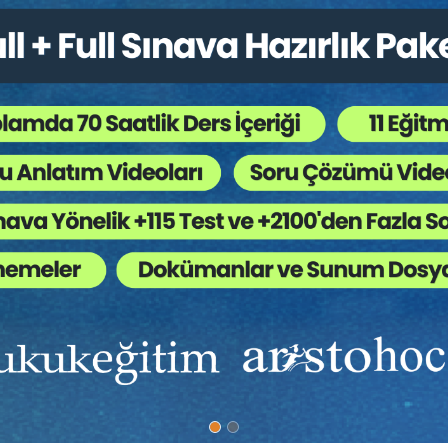
r
Eğitim Kimler İçin 
Bu eğitim, Modül 1'deki 
seviye (B1+) İngilizceye
sfında
olan
bu
programla
Hukuk Fakültesi öğrencile
ammar (Dilbilgisi) yapılarına
tamamlamış/devam eden
ojik yapısına geçmeden
Uluslararası alanda çalı
erini parçalarına
Avukatlar,
ve
Türkiye Adalet Akademis
gerekli
olan Syntax (c
ümle
eğitimini sürdüren perso
snekliğini
inceleyen
dilbilim
dalı
Adalet Bakanlığı bünyes
Yabancı dillerden (İngil
Tercümanlık vb.) mezun 