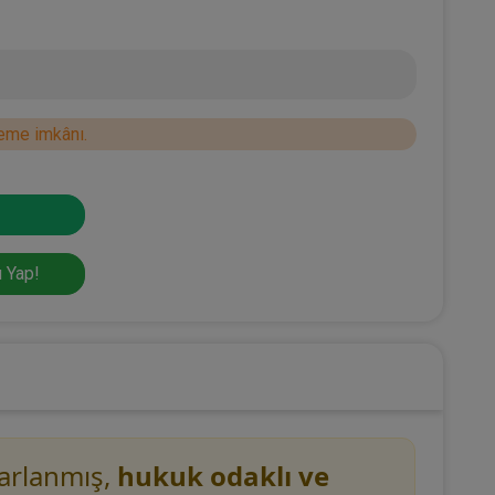
eme imkânı.
 Yap!
sarlanmış,
hukuk odaklı ve