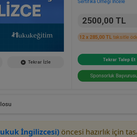
Sertifika Örneği İncele
2500,00 TL
12 x 285,00 TL
taksitle öd
Tekrar Talep Et
Tekrar İzle
Sponsorluk Başvurusu
blosu
ukuk İngilizcesi)
öncesi hazırlık için ta