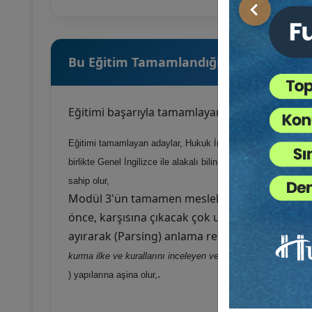
Önceki
Bu Eğitim Tamamlandığında Kazanımla
Eğitimi başarıyla tamamlayan katılımcılar;
Eğitimi
tamamlayan
adaylar,
Hukuk
İngilizcesine
Girizgâh
va
birlikte Genel İngilizce ile alakalı bilinmesi gereken temel Gr
sahip olur,
Modül 3'ün tamamen mesleki ve ağır terminol
önce, karşısına çıkacak çok uzun hukuk cümlel
ayırarak (Parsing) anlama refleksini geliştirir 
kurma
ilke
ve
kurallarını
inceleyen
ve
bu
dildeki
cümlelerin
e
.
) yapılarına aşina olur,