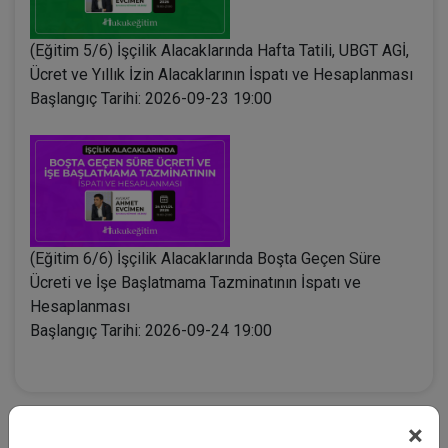
(Eğitim 5/6) İşçilik Alacaklarında Hafta Tatili, UBGT AGİ,
Ücret ve Yıllık İzin Alacaklarının İspatı ve Hesaplanması
Başlangıç Tarihi: 2026-09-23 19:00
(Eğitim 6/6) İşçilik Alacaklarında Boşta Geçen Süre
Ücreti ve İşe Başlatmama Tazminatının İspatı ve
Hesaplanması
Başlangıç Tarihi: 2026-09-24 19:00
×