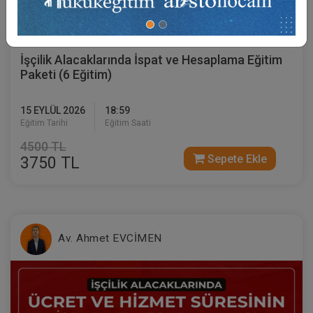
Sertifika
Tekrar İzle
Ekli Dosya
İşçilik Alacaklarında İspat ve Hesaplama Eğitim
Paketi (6 Eğitim)
15 EYLÜL 2026
18:59
Eğitim Tarihi
Eğitim Saati
4500 TL
Sepete Ekle
3750 TL
Av. Ahmet EVCİMEN