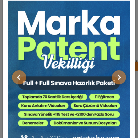
BENZER EĞITIMLER
Süper Abone Ol: Sadece 1290 TL / Aylık
%17
Av. Ahmet EVCİMEN
Önceki
Sonraki