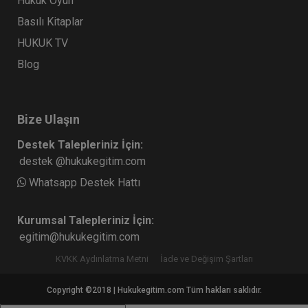
Hukuk Oyun
Basılı Kitaplar
HUKUK TV
Blog
Bize Ulaşın
Destek Talepleriniz İçin:
destek @hukukegitim.com
Whatsapp Destek Hattı
Kurumsal Talepleriniz İçin:
egitim@hukukegitim.com
KVKK Aydınlatma Metni
İade ve Değişim Şartları
Copyright ©2018 | Hukukegitim.com Tüm hakları saklıdır.