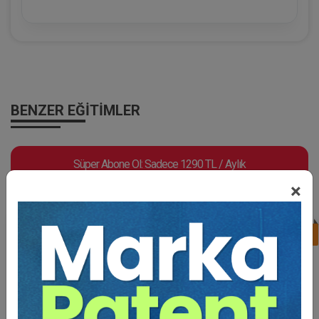
BENZER EĞITIMLER
Süper Abone Ol: Sadece 1290 TL / Aylık
×
%17
Av. Ahmet EVCİMEN