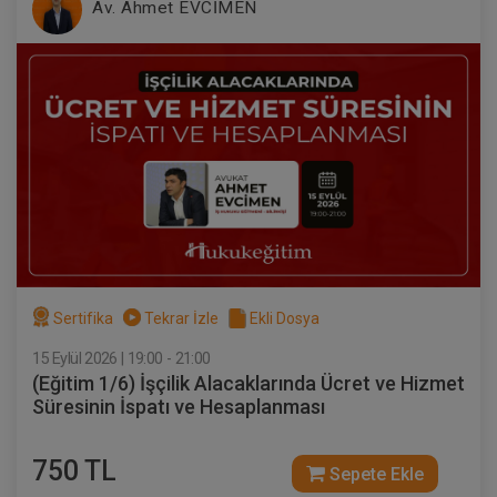
Av. Ahmet EVCİMEN
Sertifika
Tekrar İzle
Ekli Dosya
15 Eylül 2026 | 19:00 - 21:00
(Eğitim 1/6) İşçilik Alacaklarında Ücret ve Hizmet
Süresinin İspatı ve Hesaplanması
750 TL
Sepete Ekle