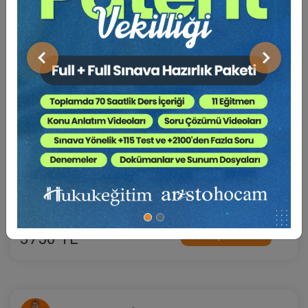
Önceki
Sonraki
Sertifika
Tekrar İzle
Ekli Dosya
İşçilik Alacaklarında İspat ve Hesaplama Eğitim
Paketi (6 Eğitim)
15 EYLÜL 2026
18:59
Eğitim Tarihi
Eğitim Saati
4500 TL
Sepete Ekle
3750 TL