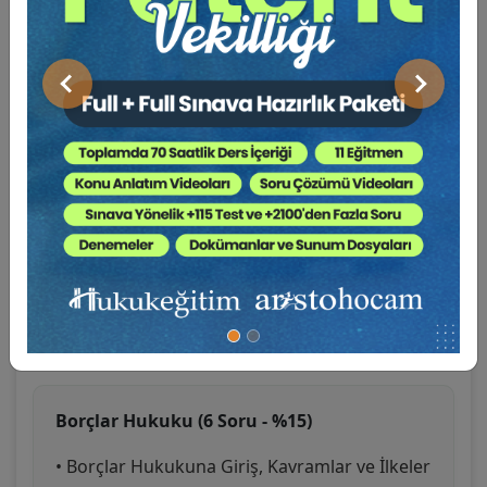
Medeni Hukuk (6 Soru - %15)
Önceki
Sonraki
• Medeni Hukuka Giriş ve Başlangıç
Hükümleri
• Kişiler Hukuku
• Aile Hukuku
• Miras Hukuku
• Eşya Hukuku
• Branş Testleri
Borçlar Hukuku (6 Soru - %15)
• Borçlar Hukukuna Giriş, Kavramlar ve İlkeler