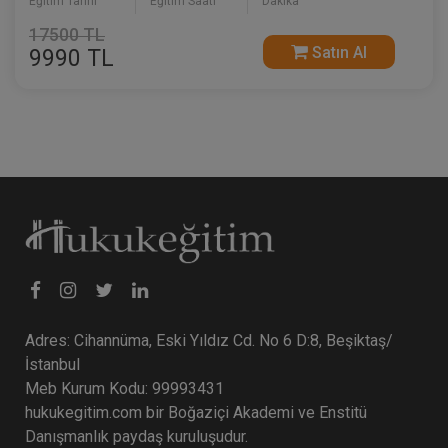
Eğitim Tarihi
Eğitim Saati
Dakika
17500 TL
Satın Al
9990 TL
Adres: Cihannüma, Eski Yıldız Cd. No 6 D:8, Beşiktaş/
İstanbul
Meb Kurum Kodu: 99993431
hukukegitim.com bir Boğaziçi Akademi ve Enstitü
Danışmanlık paydaş kuruluşudur.