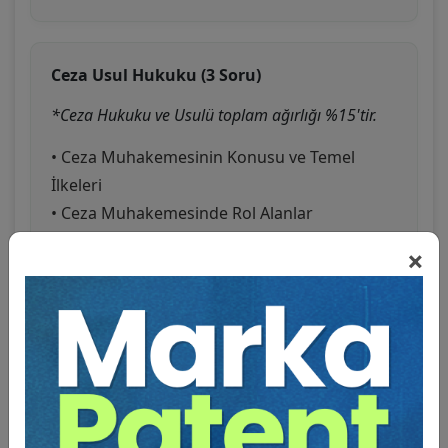
Ceza Usul Hukuku (3 Soru)
*Ceza Hukuku ve Usulü toplam ağırlığı %15'tir.
• Ceza Muhakemesinin Konusu ve Temel
İlkeleri
• Ceza Muhakemesinde Rol Alanlar
• Ceza Muhakemesinde İspat
×
• Koruma Tedbirleri
• Soruşturma ve Kovuşturma Evresi
• Özel Muhakeme Usulleri
• Kanun Yolları
• Yargılama Giderleri, Adli Tatil ve Bilgi İsteme
• Branş Testleri