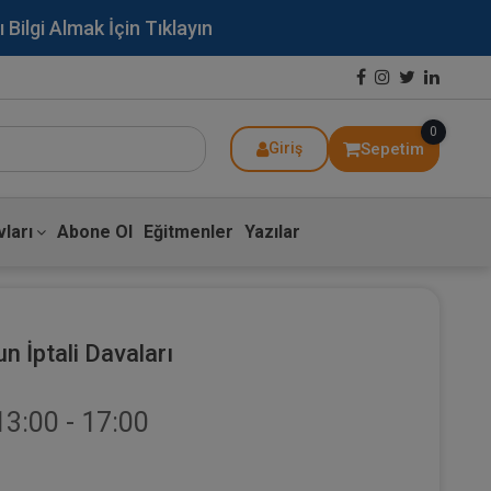
lgi Almak İçin Tıklayın
0
Sepetim
Giriş
ları
Abone Ol
Eğitmenler
Yazılar
n İptali Davaları
13:00 - 17:00