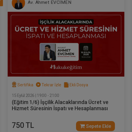
7
Av. Ahmet EVCİMEN
Sertifika
Tekrar İzle
Ekli Dosya
15 Eylül 2026 | 19:00 - 21:00
(Eğitim 1/6) İşçilik Alacaklarında Ücret ve
Hizmet Süresinin İspatı ve Hesaplanması
750 TL
Sepete Ekle