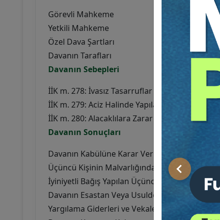
Görevli Mahkeme
Yetkili Mahkeme
Özel Dava Şartları
Davanın Tarafları
Davanın Sebepleri
İİK m. 278: İvasız Tasarruflar
İİK m. 279: Aciz Halinde Yapılan Tasarruflar
İİK m. 280: Alacaklılara Zarar Verme Kastı ile 
Davanın Sonuçları
Davanın Kabülüne Karar Verilmesi
Üçüncü Kişinin Malvarlığındaki Eksilmeyi Tale
Önceki
İyiniyetli Bağış Yapılan Üçüncü Kişinin Soruml
Davanın Esastan Veya Usulden Reddi
Yargılama Giderleri ve Vekalet Ücreti