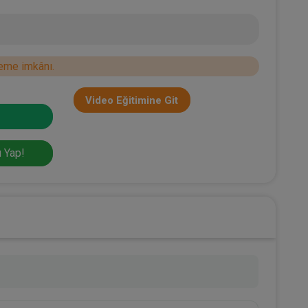
eme imkânı.
Video Eğitimine Git
 Yap!