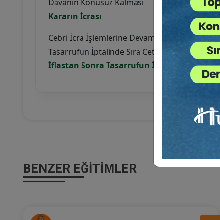
Davanın Konusuz Kalması
Kararın İcrası
Cebri İcra İşlemlerine Devam Edilmesi
Tasarrufun İptalinde Sıra Cetveli
İflastan Sonra Tasarrufun İptali Davası
BENZER EĞITIMLER