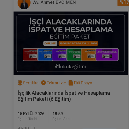
%1
Av. Ahmet EVCİMEN
Sertifika
Tekrar İzle
Ekli Dosya
İşçilik Alacaklarında İspat ve Hesaplama
Eğitim Paketi (6 Eğitim)
15 EYLÜL 2026
18:59
Eğitim Tarihi
Eğitim Saati
4500 TL