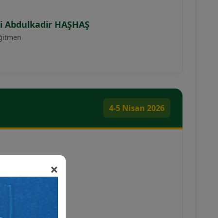
si Abdulkadir HAŞHAŞ
ğitmen
4-5 Nisan 2026
×