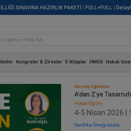
İĞİ SINAVINA HAZIRLIK PAKETİ | FULL+FULL | Detaylı Bi
timler
Kongreler & Zirveler
E-Kitaplar
HMGS
Hukuk Sınav
Geçmiş Eğitimler
A'dan Z'ye Tasarrufu
Hukuk Eğitim
4-5 Nisan 2026 | 
Sertifika Örneği İncele