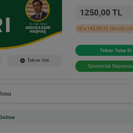
1250,00 TL
12 x 142,50 TL
taksitle öd
Tekrar Talep Et
Tekrar İzle
Sponsorluk Başvurusu
blosu
 Online