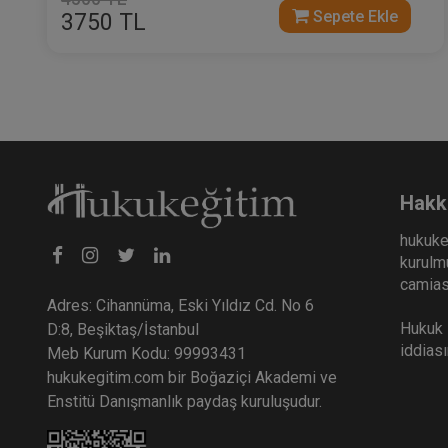
Sepete Ekle
3750 TL
Hakk
hukuke
kurulmu
camiası
Adres: Cihannüma, Eski Yıldız Cd. No 6
Hukuk E
D:8, Beşiktaş/İstanbul
iddias
Meb Kurum Kodu: 99993431
hukukegitim.com bir Boğaziçi Akademi ve
Enstitü Danışmanlık paydaş kuruluşudur.