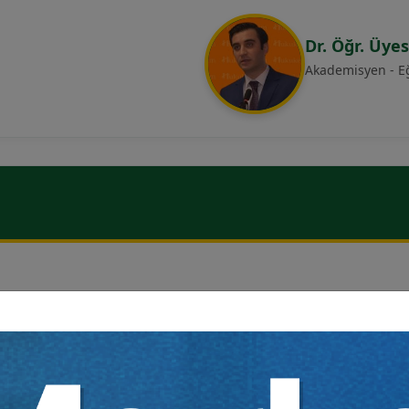
Dr. Öğr. Üye
Akademisyen - E
zaa Hukuksal Nedenine Dayalı İ̇ptal Davası”