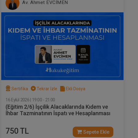
Av. Ahmet EVCİMEN
Sertifika
Tekrar İzle
Ekli Dosya
16 Eylül 2026 | 19:00 - 21:00
(Eğitim 2/6) İşçilik Alacaklarında Kıdem ve
İhbar Tazminatının İspatı ve Hesaplanması
750 TL
Sepete Ekle