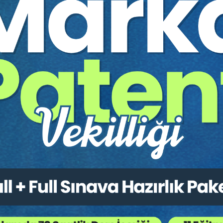
Yapılan Tasarruflar Bakımından İptal Sebepleri
p Edebilmesi
uluğu