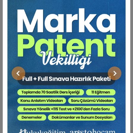
UYARI: 6754 sayılı Bilirkişilik Kanunu’nun 11.
maddesinin üçüncü fıkrası uyarınca;
“Bölge kurulu karar verirken sicile kayıt bakımından
öncelikle başvuranın 10 uncu maddedeki şartları
taşıyıp taşımadığını değerlendirir ve şartları
taşıyanlar arasından başvuranın mesleki
tecrübesini, katıldığı meslek içi eğitimleri veya
uzmanlığı gösteren belgeleri dikkate alarak en
liyakatli olanları seçer.” hükmü bulunmaktadır.
Bu çerçevede, eğitimimizin tamamlanması tek
Önceki
Sonraki
başına sicile kabul garantisi teşkil etmemekle
birlikte, liyakat değerlendirmesinde adaylara
önemli bir avantaj sağlamaktadır. Kabul süreci ise
münhasıran ilgili Bilirkişi Bölge Kurulunun
takdirinde yürütülmektedir.