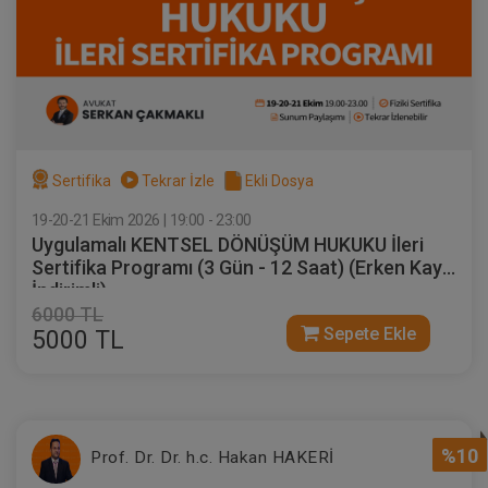
Sertifika
Tekrar İzle
Ekli Dosya
19-20-21 Ekim 2026 | 19:00 - 23:00
Uygulamalı KENTSEL DÖNÜŞÜM HUKUKU İleri
Sertifika Programı (3 Gün - 12 Saat) (Erken Kayıt
İndirimli)
6000 TL
Sepete Ekle
5000 TL
%10
Prof. Dr. Dr. h.c. Hakan HAKERİ