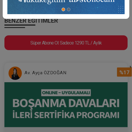
BENZER EĞITIMLER
Süper Abone Ol: Sadece 1290 TL / Aylık
%17
Av. Ayça ÖZDOĞAN