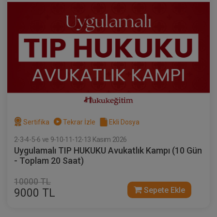
Sertifika
Tekrar İzle
Ekli Dosya
2-3-4-5-6 ve 9-10-11-12-13 Kasım 2026
Uygulamalı TIP HUKUKU Avukatlık Kampı (10 Gün
- Toplam 20 Saat)
10000 TL
Sepete Ekle
9000 TL