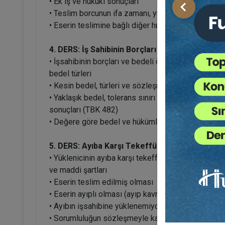
• Ek iş ve hukuki sonuçları
Önceki
• Teslim borcunun ifa zamanı, yüklenicinin temerrü
• Eserin teslimine bağlı diğer hususlar ve ceza ko
4. DERS: İş Sahibinin Borçları ve Bedel
• İşsahibinin borçları ve bedeli ödeme borcu (TB
bedel türleri
• Kesin bedel, türleri ve sözleşmenin uyarlanması
• Yaklaşık bedel, tolerans sınırı ve yaklaşık bedelin
sonuçları (TBK 482)
• Değere göre bedel ve hükümleri (TBK 481)
5. DERS: Ayıba Karşı Tekeffül Sorumluluğu (I)
• Yüklenicinin ayıba karşı tekeffül sorumluluğuna 
ve maddi şartları
• Eserin teslim edilmiş olması
• Eserin ayıplı olması (ayıp kavramı, türleri, aluid far
• Ayıbın işsahibine yüklenemiyor olması (TBK 476)
• Sorumluluğun sözleşmeyle kaldırılmamış olması