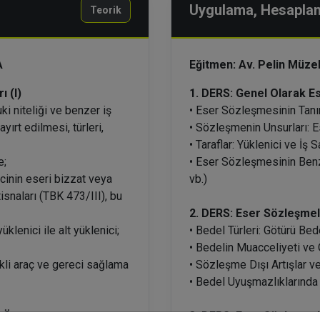
Uygulama, Hesaplama
Teorik
A
Eğitmen: Av. Pelin Müze
ı (I)
1. DERS: Genel Olarak E
i niteliği ve benzer iş
• Eser Sözleşmesinin Tanı
rt edilmesi, türleri,
• Sözleşmenin Unsurları: 
• Taraflar: Yüklenici ve İş S
e;
• Eser Sözleşmesinin Benz
inin eseri bizzat veya
vb.)
snaları (TBK 473/III), bu
2. DERS: Eser Sözleşmel
lenici ile alt yüklenici;
• Bedel Türleri: Götürü Bed
• Bedelin Muacceliyeti v
ekli araç ve gereci sağlama
• Sözleşme Dışı Artışlar 
• Bedel Uyuşmazlıklarında
e Özen
3. DERS: Eser Sözleşmel