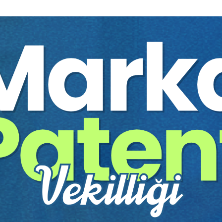
leri sağlama borcu (TBK
• Genel Olarak Sadakat ve
lişkin hükmün
• Eseri Bizzat Yapma veya
• Araç ve Malzeme Sağlam
rde yüklenicinin
• İşe Zamanında Başlama 
nı iade etme borçları (TBK
4. DERS: Eksik, Ayıplı İ
 ayıplı olduğunu bildirme
• Eksik İş (Natamam İş) ile 
• Ayıp Türleri: Açık Ayıp ve
BK 471/I-II), özen
• İş Sahibinin Gözden Geçi
• Ayıp Halinde İş Sahibini
nmiş ayıplı ifa) ve iş
yetkisi
5. DERS: İlave İş ve Nam
• Sözleşme Dışı Fazla İş (İ
• Yüklenicinin Temerrüdü ve
tme borcu ve öncelenmiş
• Nama İfa Kavramı (İşin Y
• Nama İfa İçin Hakim İzni
n haller
6. DERS: Teslimde Geci