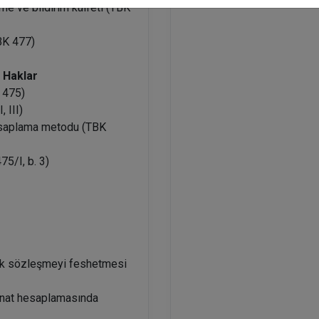
rme ve bildirim külfeti (TBK
TBK 477)
- Haklar
K 475)
 III)
hesaplama metodu (TBK
75/I, b. 3)
erek sözleşmeyi feshetmesi
minat hesaplamasında