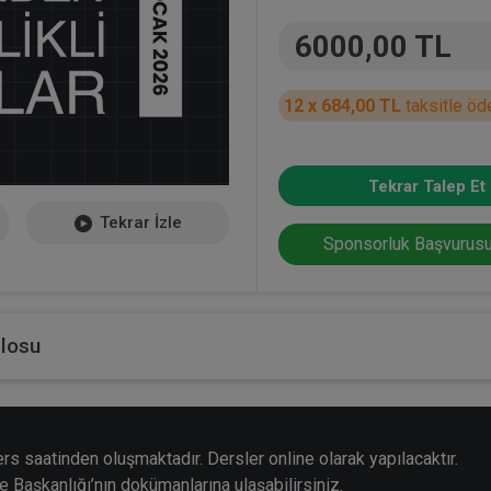
6000,00 TL
12 x 684,00 TL
taksitle öd
Tekrar Talep Et
Tekrar İzle
Sponsorluk Başvurusu
blosu
s saatinden oluşmaktadır. Dersler online olarak yapılacaktır.
re Başkanlığı’nın dokümanlarına ulaşabilirsiniz.