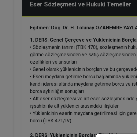
Eser Sözleşmesi ve Hukuki Temeller
Eğitmen: Doç. Dr. H. Tolunay OZANEMRE YAYL
1. DERS: Genel Çerçeve ve Yüklenicinin Borçlar
• Sözleşmenin tanımı (TBK 470), sözleşmenin hukuk
görme sözleşmesinden ve satış sözleşmesinden ayı
özellikleri ve unsurları
• Genel olarak yüklenicinin borçları ve bu çerçeved
• Eseri meydana getirme borcu bağlamında yüklenic
kendi idaresi altında meydana getirme borcu ve isti
borca aykırılığın sonuçları
• Alt eser sözleşmesi ve alt eser sözleşmesinde yük
işsahibi ile alt yüklenici arasındaki ilişkiler
• Yüklenicinin eserin meydana getirilmesi için ger
borcu (TBK 471/IV)
2. DERS: Yüklenicinin Borçları (II) - Malzeme v