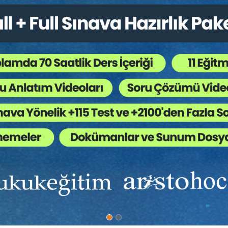
• Teslim ve Kabulün Hukuk
dü ve sonuçları
• Gecikme Halinde Talep E
şulu
• Cezai Şart (Gecikme Ceza
• Cezai Şartta İndirim ve A
K 479), eser sözleşmesinde
7. DERS: Geçersiz Sözl
• Arsa Payı Karşılığı İnşaa
 (TBK 480)
• Şekle Aykırılık ve Sözle
 aşırı ölçüde aşılmasının
• Sebepsiz Zenginleşme ve
• Verilenlerin İadesinde 
• Munzam Zarar Hesaplam
8. DERS: Sözleşmenin Fe
genel bakış (TBK 474 vd.)
• Fesih Türleri: İleriye Etki
• Haklı Sebeple Fesih ve 
• Müspet Zarar (Kâr Mahru
kı)
• Tasfiye Süreci ve Hesap