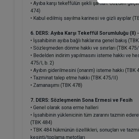
• Ayıba karşı tekeffülün şekli şartları: Gözden geçi
474)
• Kabul edilmiş sayılma karinesi ve gizli ayıplar (
6. DERS: Ayıba Karşı Tekeffül Sorumluluğu (II) 
• İşsahibinin ayıba bağlı haklarına genel bakış (TB
• Sözleşmeden dönme hakkı ve sınırları (TBK 475/I,
• Bedelden indirim yapılmasını isteme hakkı ve 
475/I, b. 2)
• Ayıbın giderilmesini (onarım) isteme hakkı (TBK 4
• Tazminat talep etme hakkı (TBK 475/II)
• Zamanaşımı (TBK 478)
7. DERS: Sözleşmenin Sona Ermesi ve Fesih
• Genel olarak sona erme halleri
• İşsahibinin yüklenicinin tüm zararını tazmin ed
(TBK 484)
• TBK 484 hükmünün özellikleri, sonuçları ve taz
kesinti/toplama metotları