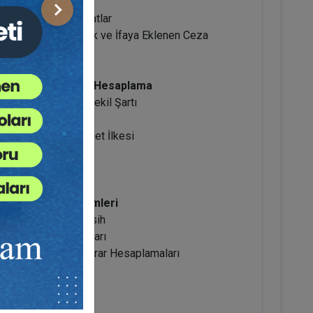
i Sonuçları
Sonraki
dilebilecek Tazminatlar
sı) Türleri: Seçimlik ve İfaya Eklenen Ceza
şkın Zarar
eşmelerde İade ve Hesaplama
t Sözleşmelerinde Şekil Şartı
şmenin Geçersizliği
 Denkleştirici Adalet İlkesi
Güncel Değer Hesabı
ası
shi ve Talep Kalemleri
li ve Geriye Etkili Fesih
Haksız Fesih Sonuçları
miyeti) ve Menfi Zarar Hesaplamaları
lamaları