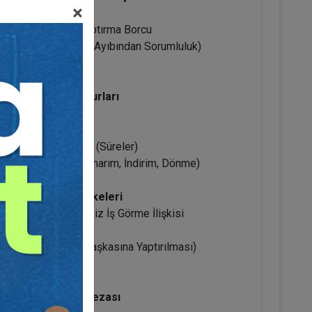
×
 Özen Borcu
 Yönetim Altında Yaptırma Borcu
a Borcu (Malzeme Ayıbından Sorumluluk)
ve Teslim Borcu
ş ve Hesaplama Unsurları
Ayıplı İş Ayrımı
 Gizli Ayıp
rme ve İhbar Külfeti (Süreler)
n Seçimlik Hakları (Onarım, İndirim, Dönme)
a İfa Hesaplama İlkeleri
lave İş) ve Vekaletsiz İş Görme İlişkisi
 Şartları
üklenici Hesabına Başkasına Yaptırılması)
 ve Avans Talebi
kme ve Gecikme Cezası