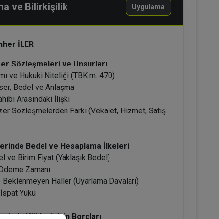
 ve Bilirkişilik
Uygulama
hher İLER
ser Sözleşmeleri ve Unsurları
mı ve Hukuki Niteliği (TBK m. 470)
Eser, Bedel ve Anlaşma
ahibi Arasındaki İlişki
er Sözleşmelerden Farkı (Vekalet, Hizmet, Satış
erinde Bedel ve Hesaplama İlkeleri
el ve Birim Fiyat (Yaklaşık Bedel)
e Ödeme Zamanı
ve Beklenmeyen Haller (Uyarlama Davaları)
 İspat Yükü
erinde Yüklenicinin Borçları