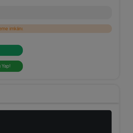
eme imkânı.
 Yap!