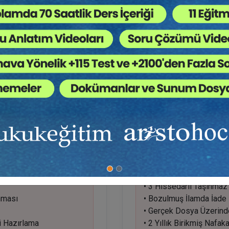
• Yanlış veya Fazla Tahsil
• Cezaevi Harcı ve Damga
 Tarihi
• İzale-i Şüyû Paylaştırma
 Faizi
• Hissedar Oranları, Masr
temleri
• İcranın İadesi Şartları v
• Bozulmuş İlama İlişkin İ
iz Hesabı
• Sıra Cetveli Türleri: Rehi
• Oransal Dağıtım Yöntemi 
• Nafaka Hesaplamaları: Bi
• Nafaka Alacaklarında Zam
• Bilirkişi Raporu Yazım T
Atölye Çalışması:
• Fazla Tahsilat İçeren
• 3 Hissedarlı Taşınmaz 
nması
• Bozulmuş İlamda İade
• Gerçek Dosya Üzerinde
i Hazırlama
• 2 Yıllık Birikmiş Nafak