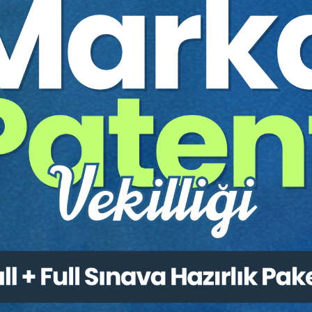
ar
• Bilirkişi Raporu Hazırlam
• Örnek Olaylar Üzerinden
• Çeşitli Alacak Türlerine 
e Esasları
İleri Düzey ve Komp
27 Aralık
2025
Eğitmen: Atilla Gündoğa
ma Tekniği
• Reddiyat Kavramı, Hesap