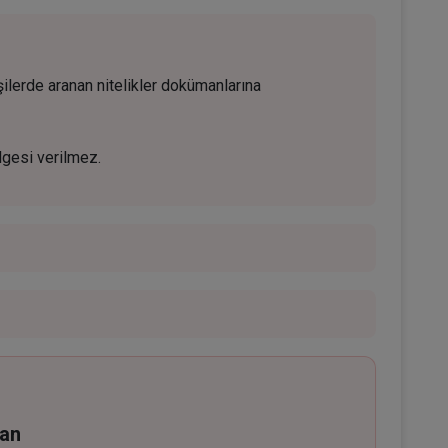
kişilerde aranan nitelikler dokümanlarına
lgesi verilmez.
ğan