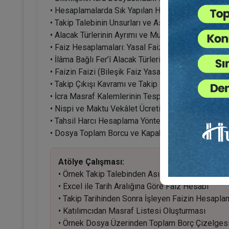
• Hesaplamalarda Sık Yapılan Hatalar ve Çözümleri
• Takip Talebinin Unsurları ve Asıl Alacak Tespiti
• Alacak Türlerinin Ayrımı ve Muacceliyet Başlangıç
• Faiz Hesaplamaları: Yasal Faiz, Ticari Faiz, Avans
• İlâma Bağlı Fer’î Alacak Türleri ve Hesaplama Yön
• Faizin Faizi (Bileşik Faiz Yasağı) Uygulamaları
• Takip Çıkışı Kavramı ve Takip Sonrası İşleyen Fa
• İcra Masraf Kalemlerinin Tespiti ve Tasnifi
• Nispi ve Maktu Vekâlet Ücreti Hesaplamaları
• Tahsil Harcı Hesaplama Yöntemleri
• Dosya Toplam Borcu ve Kapak Hesabı Oluşturma
Atölye Çalışması:
• Örnek Takip Talebinden Asıl Alacak Belirleme
• Excel ile Tarih Aralığına Göre Faiz Hesabı
• Takip Tarihinden Sonra İşleyen Faizin Hesapla
• Katılımcıdan Masraf Listesi Oluşturması
• Örnek Dosya Üzerinden Toplam Borç Çizelges