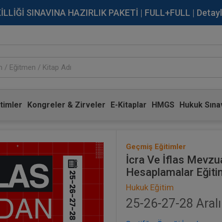
İĞİ SINAVINA HAZIRLIK PAKETİ | FULL+FULL | Detaylı Bi
timler
Kongreler & Zirveler
E-Kitaplar
HMGS
Hukuk Sınav
Geçmiş Eğitimler
İcra Ve İflas Mevzua
Hesaplamalar Eğiti
Hukuk Eğitim
25-26-27-28 Aralı