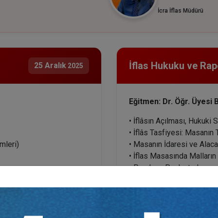
İcra İflas Müdürü
İflas Hukuku ve Ra
25 Aralık
2025
Eğitmen: Dr. Öğr. Üyesi
• İflâsın Açılması, Hukuki 
• İflâs Tasfiyesi: Masanın 
mleri)
• Masanın İdaresi ve Alacak
• İflas Masasında Malları
• Paraların Paylaştırılma
• İflâsın Kapanması Süreci
• Sıra Cetveli Hazırlama Es
• Konkordato, Yeniden Yapı
• Konkordato Sürecinde Ala