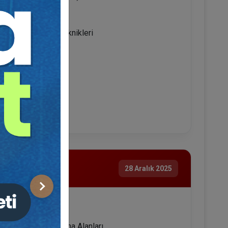
a Usul ve Esasları
 Rapor İncelemeleri
Göre Rapor Yazım Teknikleri
leks Hesapl.
28 Aralık 2025
Sonraki
n
lanması ve Uygulama Alanları