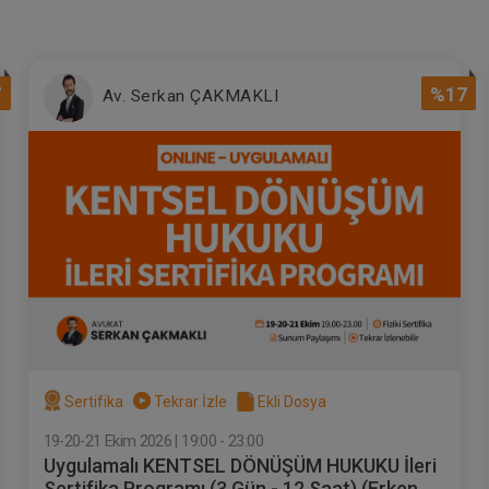
7
%17
Av. Serkan ÇAKMAKLI
Sertifika
Tekrar İzle
Ekli Dosya
19-20-21 Ekim 2026 | 19:00 - 23:00
Uygulamalı KENTSEL DÖNÜŞÜM HUKUKU İleri
Sertifika Programı (3 Gün - 12 Saat) (Erken