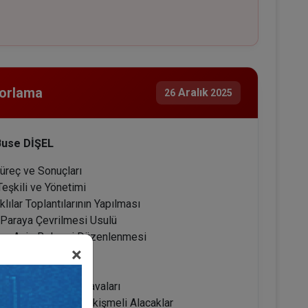
porlama
Aralık
26
2025
 Buse DİŞEL
Süreç ve Sonuçları
Teşkili ve Yönetimi
lılar Toplantılarının Yapılması
n Paraya Çevrilmesi Usulü
sı ve Aciz Belgesi Düzenlenmesi
×
asları
landırma ve İptal Davaları
cak Bildirimi ve Çekişmeli Alacaklar