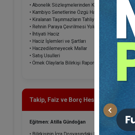
• Abonelik Sözleşmelerinden Kaynaklanan Alacakl
• Kambiyo Senetlerine Özgü Haciz
• Kiralanan Taşınmazların Tahliyesi
• Rehnin Paraya Çevrilmesi Yolu ile Takip
• İhtiyati Haciz
• Haciz İşlemleri ve Şartları
• Haczedilemeyecek Mallar
• Satış Usulleri
• Örnek Olaylarla Bilirkişi Raporu Hazırlama Usul v
Takip, Faiz ve Borç Hesaplamaları
Önceki
Eğitmen: Atilla Gündoğan
• Bilirkişinin İcra Dosyasındaki Rolü ve Dosya Oku