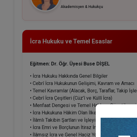
Akademisyen & Hukukçu
İcra Hukuku ve Temel Esaslar
Eğitmen: Dr. Öğr. Üyesi Buse DİŞEL
• İcra Hukuku Hakkında Genel Bilgiler
• Cebrî İcra Hukukunun Gelişimi, Kavram ve Amacı
• Temel Kavramlar (Alacak, Borç, Taraflar, Takip İşle
• Cebrî İcra Çeşitleri (Cüz’î ve Küllî İcra)
• Menfaat Dengesi ve Temel Hakların Gözetilmesi
• İcra Hukukuna Hâkim Olan İlkeler
• İlâmlı Takibin Şartları ve İşleyişi
• İcra Emri ve Borçlunun İtiraz İmkânları
• İlâmsız İcra ve Genel Haciz Yolu ile Takip