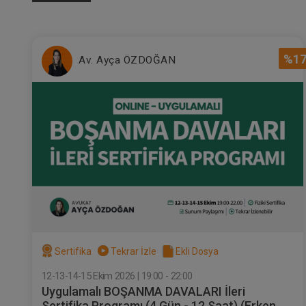
%1
Av. Ayça ÖZDOĞAN
Sertifika
Tekrar İzle
Ekli Dosya
12-13-14-15 Ekim 2026 | 19:00 - 22:00
Uygulamalı BOŞANMA DAVALARI İleri
Sertifika Programı (4 Gün - 12 Saat) (Erken