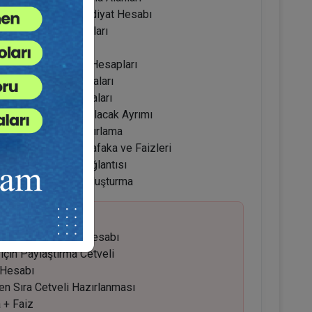
at Durumlarında Reddiyat Hesabı
 Vergisi Hesaplamaları
 Cetveli Mantığı
af ve Vergi Düşümü Hesapları
e Geri Alım Hesaplamaları
ade Hesabı Uygulamaları
nli, İmtiyazlı ve Adi Alacak Ayrımı
ile Sıra Cetveli Hazırlama
rikmiş, İşleyecek Nafaka ve Faizleri
anaşımı ve İcra Bağlantısı
eknikleri ve Taslak Oluşturma
 Dosyada Reddiyat Hesabı
için Paylaştırma Cetveli
 Hesabı
n Sıra Cetveli Hazırlanması
a + Faiz