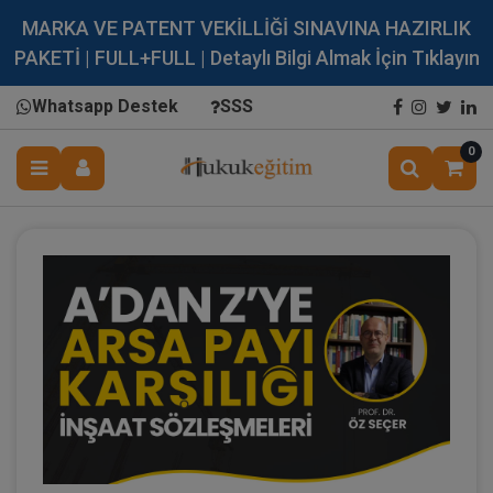
MARKA VE PATENT VEKİLLİĞİ SINAVINA HAZIRLIK
PAKETİ | FULL+FULL | Detaylı Bilgi Almak İçin Tıklayın
Whatsapp Destek
SSS
0