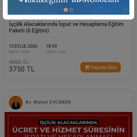
Sertifika
Tekrar İzle
Ekli Dosya
İşçilik Alacaklarında İspat ve Hesaplama Eğitim
Paketi (6 Eğitim)
15 EYLÜL 2026
18:59
Eğitim Tarihi
Eğitim Saati
4500 TL
Sepete Ekle
3750 TL
Av. Ahmet EVCİMEN