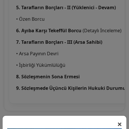
5. Tarafların Borçları - II (Yüklenici - Devam)
• Özen Borcu
6. Ayıba Karşı Tekeffül Borcu
(Detaylı İnceleme)
7. Tarafların Borçları - III (Arsa Sahibi)
• Arsa Payının Devri
• İşbirliği Yükümlülüğü
8. Sözleşmenin Sona Ermesi
9. Sözleşmede Üçüncü Kişilerin Hukuki Durumu
×