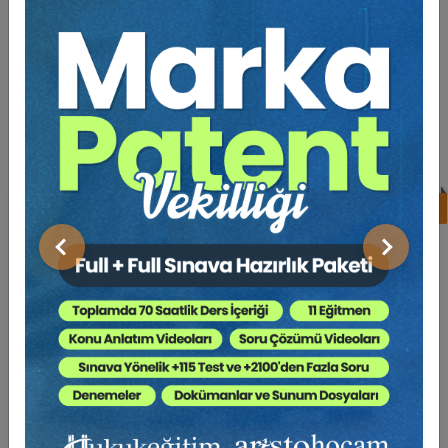
BENZER EĞITIMLER
Süper Abone Ol: Sadece 1290 TL / Aylık
%17
Av. Ahmet EVCİMEN
Önceki
Sonraki