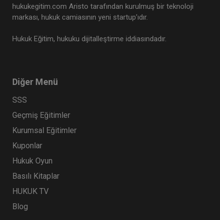
hukukegitim.com Aristo tarafından kurulmuş bir teknoloji
markası, hukuk camiasının yeni startup’ıdır.
Hukuk Eğitim, hukuku dijitalleştirme iddiasındadır.
CJC: 4. Nüsha: Yargıtay Kararları Dergisi
Ocak 2023 ve Şubat 2024 Medenî
Diğer Menü
Hukuka İlişkin Kararlar
Eğitim Yapıldı
Tekrar Talep Et
SSS
Geçmiş Eğitimler
Kurumsal Eğitimler
Hukuk TV
Kuponlar
Hukuk Oyun
Basılı Kitaplar
HUKUK TV
Blog