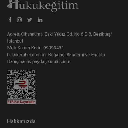
Adres: Cihannüma, Eski Yıldız Cd. No 6 D:8, Beşiktaş/
İstanbul
Meb Kurum Kodu: 99993431
hukukegitim.com bir Boğaziçi Akademi ve Enstitü
CJC: 2. Sezon 5. Nüsha: Yargıtay
Danışmanlık paydaş kuruluşudur.
Kararları Dergisi Ocak 2023 ve Şubat
2024 Medenî Hukuka İlişkin Kararlar
Eğitim Yapıldı
Tekrar Talep Et
Hukuk TV
Hakkımızda