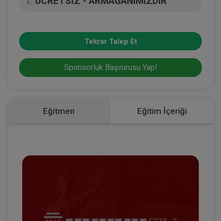
ÜCRETSİZ - ARMAĞANIMIZDIR
L
Tekrar Talep Et
Sponsorluk Başvurusu Yap!
Eğitmen
Eğitim İçeriği