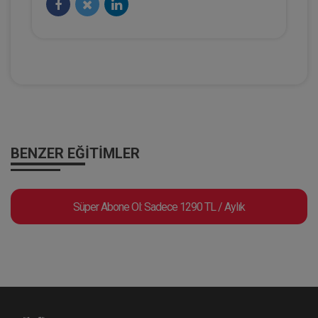
Hukuk TV
BENZER EĞITIMLER
HMGS Rehberi 2025 | 1. Bölüm - Prof.
Süper Abone Ol: Sadece 1290 TL / Aylık
Dr. Şebnem AKİPEK ÖCAL
Eğitim Yapıldı
Tekrar Talep Et
Hukuk TV