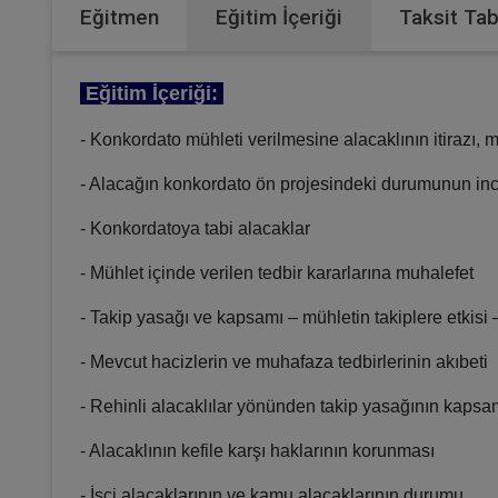
Eğitmen
Eğitim İçeriği
Taksit Ta
Eğitim İçeriği:
- Konkordato mühleti verilmesine alacaklının itirazı, 
- Alacağın konkordato ön projesindeki durumunun in
- Konkordatoya tabi alacaklar
- Mühlet içinde verilen tedbir kararlarına muhalefet
- Takip yasağı ve kapsamı – mühletin takiplere etkisi 
- Mevcut hacizlerin ve muhafaza tedbirlerinin akıbeti
- Rehinli alacaklılar yönünden takip yasağının kapsamı 
- Alacaklının kefile karşı haklarının korunması
- İşçi alacaklarının ve kamu alacaklarının durumu