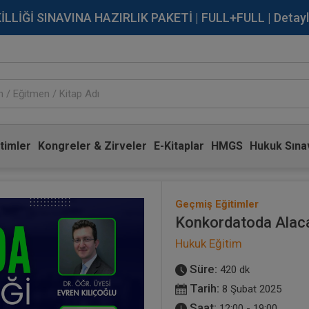
İĞİ SINAVINA HAZIRLIK PAKETİ | FULL+FULL | Detaylı Bi
timler
Kongreler & Zirveler
E-Kitaplar
HMGS
Hukuk Sınav
Geçmiş Eğitimler
Konkordatoda Alacakl
Hukuk Eğitim
Süre:
420 dk
Tarih:
8 Şubat 2025
Saat:
12:00 - 19:00