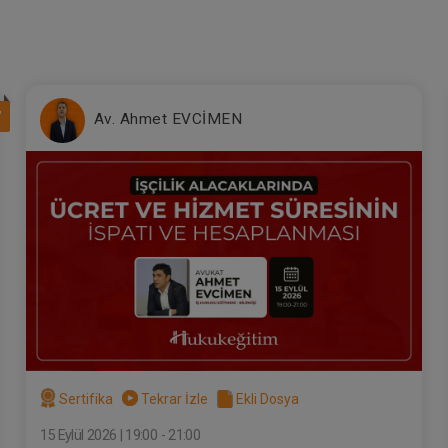
7
Av. Ahmet EVCİMEN
Sertifika
Tekrar İzle
Ekli Dosya
15 Eylül 2026 | 19:00 - 21:00