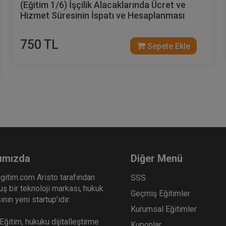
(Eğitim 1/6) İşçilik Alacaklarında Ücret ve
Hizmet Süresinin İspatı ve Hesaplanması
750 TL
Sepete Ekle
ımızda
Diğer Menü
gitim.com Aristo tarafından
SSS
ş bir teknoloji markası, hukuk
Geçmiş Eğitimler
nın yeni startup’ıdır.
Kurumsal Eğitimler
ğitim, hukuku dijitalleştirme
Kuponlar