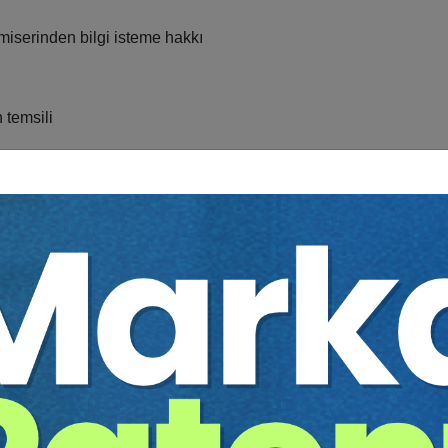
omiserinden bilgi isteme hakkı
 temsili
en alacaklının durumu
akların ödenmesi sorunu
abi olup olmadıkları
 ifayı talep imkanı
en doğan alacakların durumu