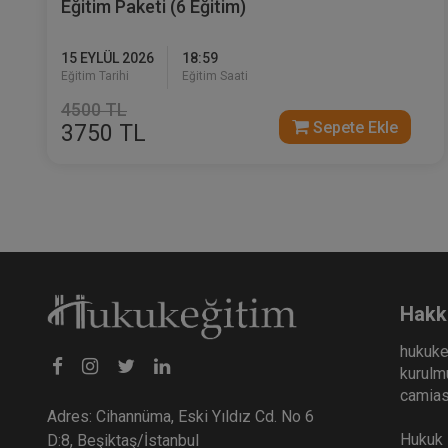
Eğitim Paketi (6 Eğitim)
15 EYLÜL 2026
18:59
Eğitim Tarihi
Eğitim Saati
4500 TL
Sepete Ekle
3750 TL
Hakk
hukuke
kurulmu
camiası
Adres: Cihannüma, Eski Yıldız Cd. No 6
Hukuk E
D:8, Beşiktaş/İstanbul