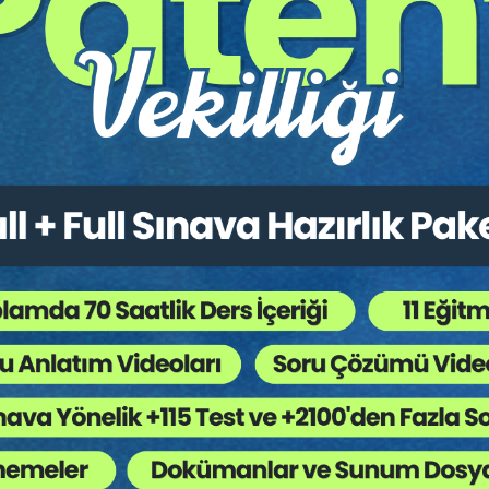
konkordatodaki durumu
n işlemler ve ilanların takibi
minde ve sonrasında dikkat edilmesi gereken hususlar
 hakkında alacaklının yapacağı işlemler
inceleme hakkı
e oy kullanabilecek alacaklılar
uşmada hazır bulunulması
 gereken alacaklar