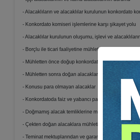
- Alacaklıların ve alacaklılar kurulunun konkordato k
- Konkordato komiseri işlemlerine karşı şikayet yolu
- Alacaklılar kurulunun oluşumu, işlevi ve alacaklıların
- Borçlu ile ticari faaliyetine mühlet içinde devam ed
- Mühletten önce doğup konkordatoya tabi olan alac
- Mühletten sonra doğan alacaklar ve takip yasağına t
- Konusu para olmayan alacaklar ve alacaklının aynen
- Konkordatoda faiz ve yabancı para alacakları
- Doğmamış alacak temliklerine mühletin etkisi
- Çekten doğan alacaklara mühletin etkisi
- Teminat mektuplarından ve garanti sözleşmelerind