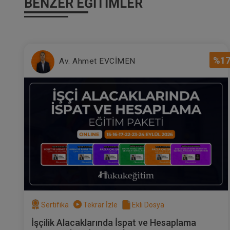
BENZER EĞITIMLER
%1
Av. Ahmet EVCİMEN
Sertifika
Tekrar İzle
Ekli Dosya
İşçilik Alacaklarında İspat ve Hesaplama