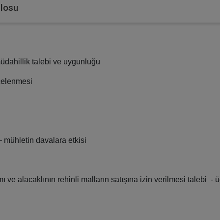
blosu
müdahillik talebi ve uygunluğu
celenmesi
– mühletin davalara etkisi
ve alacaklının rehinli malların satışına izin verilmesi talebi - ü