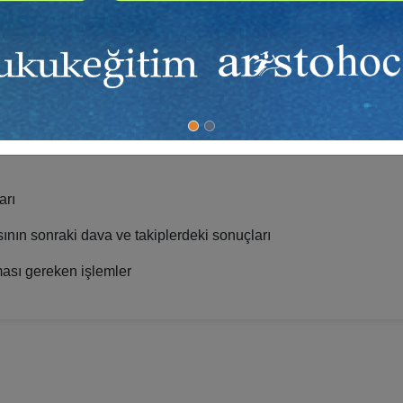
deme vadeleri ve tutarlarında) düzeltme yapılmasını isteme hakk
 yoluna müracaat hakkı
 haklar
arı
ının sonraki dava ve takiplerdeki sonuçları
ması gereken işlemler