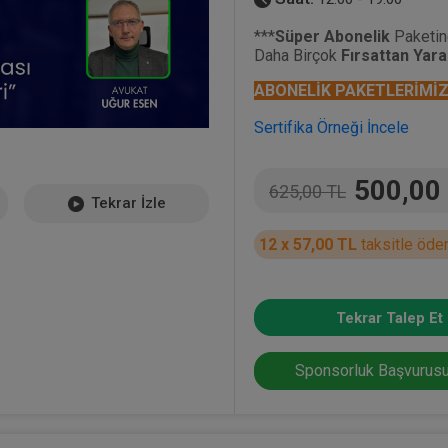
***
Süper
Abonelik
Paketin
Daha Birçok
Fırsattan Yarar
ABONELİK PAKETLERİMİZ 
Sertifika Örneği İncele
500,00
625,00 TL
Tekrar İzle
12 x 57,00 TL
taksitle öde
Tekrar Talep Et
Sponsorluk Başvurusu