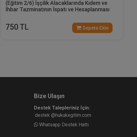
(Eğitim 2/6) İşçilik Alacaklarında Kıdem ve
İhbar Tazminatının İspatı ve Hesaplanması
750 TL
Sepete Ekle
Bize Ulaşın
Destek Talepleriniz İçin:
destek @hukukegitim.com
Whatsapp Destek Hattı