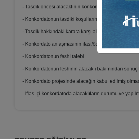
- Tasdik öncesi alacaklının konkordato projesinde (ö
- Konkordatonun tasdiki koşullarının incelenmesi
- Tasdik hakkındaki karara karşı alacaklıların kanun
- Konkordato anlaşmasının ifası/ödeme aşamasındaki
- Konkordatonun feshi talebi
- Konkordatonun feshinin alacaklı bakımından sonuçl
- Konkordato projesinde alacağın kabul edilmiş olmas
- İflas içi konkordatoda alacaklıların durumu ve yapıl