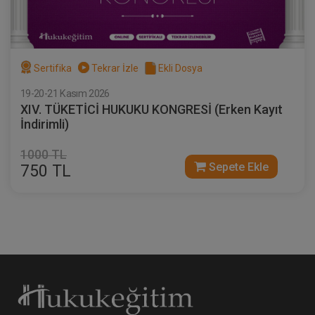
Sertifika
Tekrar İzle
Ekli Dosya
19-20-21 Kasım 2026
XIV. TÜKETİCİ HUKUKU KONGRESİ (Erken Kayıt
İndirimli)
1000 TL
Sepete Ekle
750 TL