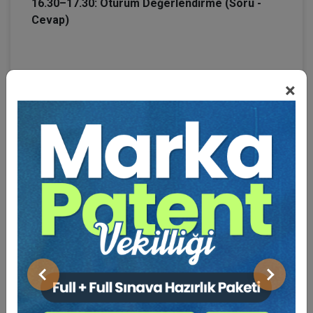
16.30–17.30: Oturum Değerlendirme (Soru -
Cevap)
Genel Değerlendirme ve Sonuç
×
Prof. Dr. Hakan PEKCANITEZ
Prof. Dr. Muhammet ÖZEKES
BENZER EĞITIMLER
Önceki
Sonraki
Süper Abone Ol: Sadece 1290 TL / Aylık