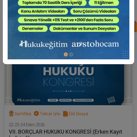
%25
Tüketici Hukuku Enstitüsü
Sertifika
Tekrar İzle
Ekli Dosya
22-23-24 Ekim 2026
VII. BORÇLAR HUKUKU KONGRESİ (Erken Kayıt