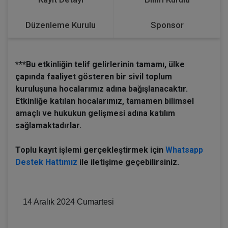
Düzenleme Kurulu
Sponsor
***Bu etkinliğin telif gelirlerinin tamamı, ülke
çapında faaliyet gösteren bir sivil toplum
kuruluşuna hocalarımız adına bağışlanacaktır.
Etkinliğe katılan hocalarımız, tamamen bilimsel
amaçlı ve hukukun gelişmesi adına katılım
sağlamaktadırlar.
Toplu kayıt işlemi gerçekleştirmek için
Whatsapp
Destek Hattımız
ile iletişime geçebilirsiniz.
İcra İflas Hukukunda Güncel Meseleler Detay
14 Aralık 2024 Cumartesi
I. Oturum: Cüzi İcra | 11:00–13:00