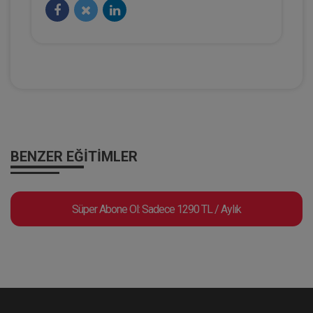
Hukuk TV
BENZER EĞITIMLER
HMGS Rehberi 2025 | 1. Bölüm - Prof.
Süper Abone Ol: Sadece 1290 TL / Aylık
Dr. Şebnem AKİPEK ÖCAL
Eğitim Yapıldı
Tekrar Talep Et
Hukuk TV