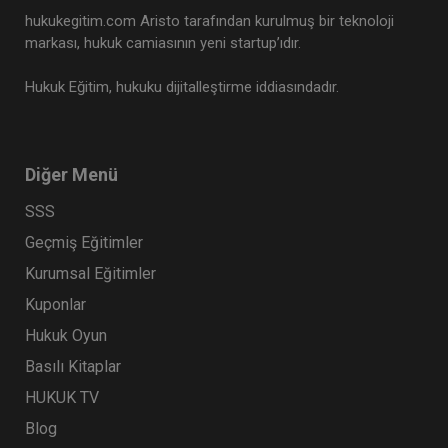
hukukegitim.com Aristo tarafından kurulmuş bir teknoloji
markası, hukuk camiasının yeni startup’ıdır.
Hukuk Eğitim, hukuku dijitalleştirme iddiasındadır.
CJC: 4. Nüsha: Yargıtay Kararları Dergisi
Ocak 2023 ve Şubat 2024 Medenî
Diğer Menü
Hukuka İlişkin Kararlar
Eğitim Yapıldı
Tekrar Talep Et
SSS
Geçmiş Eğitimler
Kurumsal Eğitimler
Hukuk TV
Kuponlar
Hukuk Oyun
Basılı Kitaplar
HUKUK TV
Blog