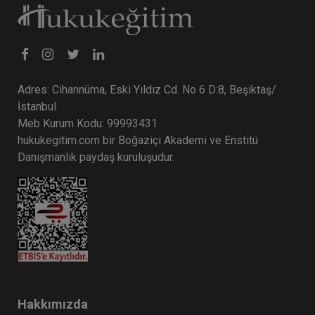
Adres: Cihannüma, Eski Yıldız Cd. No 6 D:8, Beşiktaş/
İstanbul
Meb Kurum Kodu: 99993431
hukukegitim.com bir Boğaziçi Akademi ve Enstitü
CJC: 2. Sezon 5. Nüsha: Yargıtay
Danışmanlık paydaş kuruluşudur.
Kararları Dergisi Ocak 2023 ve Şubat
2024 Medenî Hukuka İlişkin Kararlar
Eğitim Yapıldı
Tekrar Talep Et
Hukuk TV
Hakkımızda