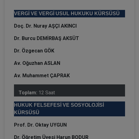
VERGİ VE VERGİ USUL HUKUKU KÜRSÜSÜ
Doç. Dr. Nuray AŞÇI AKINCI
Dr. Burcu DEMİRBAŞ AKSÜT
Dr. Özgecan GÖK
Av. Oğuzhan ASLAN
Av. Muhammet ÇAPRAK
Toplam:
12 Saat
HUKUK FELSEFESİ VE SOSYOLOJİSİ
KÜRSÜSÜ
Prof. Dr. Oktay UYGUN
Dr. Öğretim Üyesi Harun BODUR