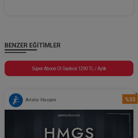
BENZER EĞITIMLER
Süper Abone Ol: Sadece 1290 TL / Aylık
%33
Aristo Hocam