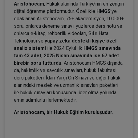
Aristohocam
, Hukuk alanında Türkiye’nin en zengin
dijital öğrenme platformudur. Özellikle
HMGS
’ye
odaklanan Aristohocam, 75+ akademisyen, 10.000+
soru, onlarca deneme sınavı, yüzlerce ders notu ve
onlarca e-kitap, rehberlik videoları, Sıfır Hata
Teknolojisi ve
yapay zeka destekli kişiye özel
analiz sistemi
ile 2024 Eylül ilk
HMGS sınavında
tam 43 adet, 2025 Nisan sınavında ise 67 adet
birebir soru tutturdu.
Aristohocam HMGS dışında
da, hâkimlik ve savcılık sınavları, hukuk fakültesi
ders paketleri, İdari Yargı Ön Sınavı ve diğer hukuk
alanındaki meslek ve uzmanlık sınavları paketleri
ile hukuk sınavları konusunda lider olma yolunda
emin adımlarla ilerlemektedir.
Aristohocam, bir Hukuk Eğitim kuruluşudur.