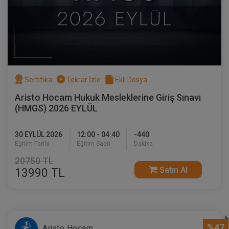
Sertifika
Tekrar İzle
Ekli Dosya
Aristo Hocam Hukuk Mesleklerine Giriş Sınavı
(HMGS) 2026 EYLÜL
30 EYLÜL 2026
12:00 - 04:40
-440
Eğitim Tarihi
Eğitim Saati
Dakika
20750 TL
Satın Al
13990 TL
%47
Aristo Hocam