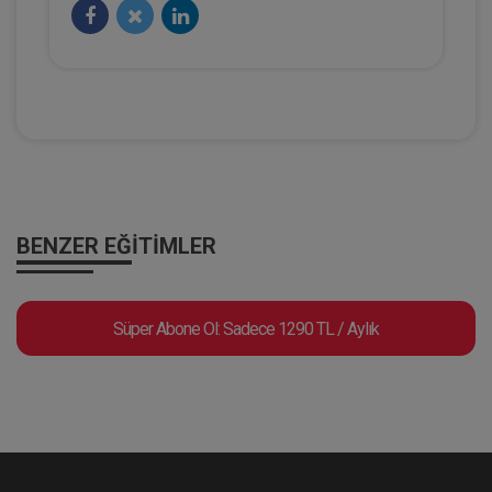
Hukuk TV
BENZER EĞITIMLER
HMGS Rehberi 2025 | 1. Bölüm - Prof.
Süper Abone Ol: Sadece 1290 TL / Aylık
Dr. Şebnem AKİPEK ÖCAL
Eğitim Yapıldı
Tekrar Talep Et
Hukuk TV