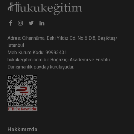
Adres: Cihannüma, Eski Yıldız Cd. No 6 D:8, Beşiktaş/
İstanbul
Meb Kurum Kodu: 99993431
hukukegitim.com bir Boğaziçi Akademi ve Enstitü
CJC: 2. Sezon 5. Nüsha: Yargıtay
Danışmanlık paydaş kuruluşudur.
Kararları Dergisi Ocak 2023 ve Şubat
2024 Medenî Hukuka İlişkin Kararlar
Eğitim Yapıldı
Tekrar Talep Et
Hukuk TV
Hakkımızda