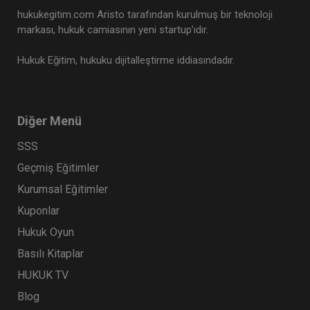
hukukegitim.com Aristo tarafından kurulmuş bir teknoloji
markası, hukuk camiasının yeni startup’ıdır.
Hukuk Eğitim, hukuku dijitalleştirme iddiasındadır.
CJC: 4. Nüsha: Yargıtay Kararları Dergisi
Ocak 2023 ve Şubat 2024 Medenî
Diğer Menü
Hukuka İlişkin Kararlar
Eğitim Yapıldı
Tekrar Talep Et
SSS
Geçmiş Eğitimler
Kurumsal Eğitimler
Hukuk TV
Kuponlar
Hukuk Oyun
Basılı Kitaplar
HUKUK TV
Blog