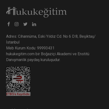
Adres: Cihannüma, Eski Yıldız Cd. No 6 D:8, Beşiktaş/
İstanbul
Meb Kurum Kodu: 99993431
hukukegitim.com bir Boğaziçi Akademi ve Enstitü
CJC: 2. Sezon 5. Nüsha: Yargıtay
Danışmanlık paydaş kuruluşudur.
Kararları Dergisi Ocak 2023 ve Şubat
2024 Medenî Hukuka İlişkin Kararlar
Eğitim Yapıldı
Tekrar Talep Et
Hukuk TV