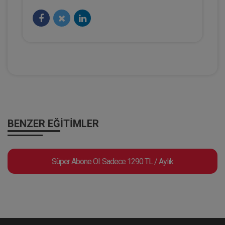
Hukuk TV
BENZER EĞITIMLER
HMGS Rehberi 2025 | 1. Bölüm - Prof.
Süper Abone Ol: Sadece 1290 TL / Aylık
Dr. Şebnem AKİPEK ÖCAL
Eğitim Yapıldı
Tekrar Talep Et
Hukuk TV