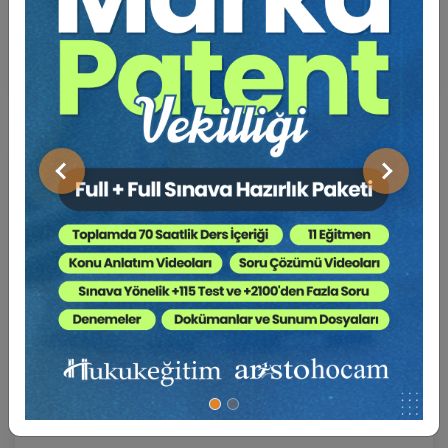
Eğitim Tarihi
Eğitim Saati
4500 TL
Sepete Ekle
3750 TL
Önceki
Sonraki
Av. Ahmet EVCİMEN