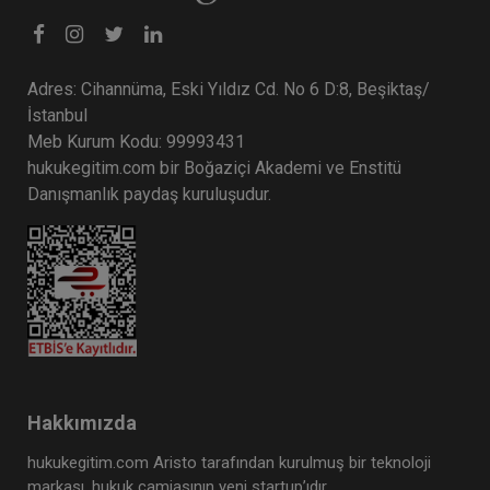
Adres: Cihannüma, Eski Yıldız Cd. No 6 D:8, Beşiktaş/
İstanbul
Meb Kurum Kodu: 99993431
hukukegitim.com bir Boğaziçi Akademi ve Enstitü
Danışmanlık paydaş kuruluşudur.
Hakkımızda
hukukegitim.com Aristo tarafından kurulmuş bir teknoloji
markası, hukuk camiasının yeni startup’ıdır.