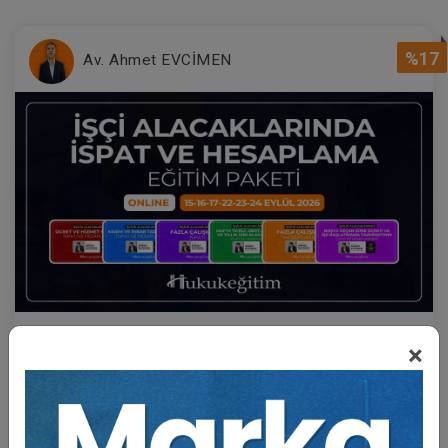
%17
Av. Ahmet EVCİMEN
Sertifika
Tekrar İzle
Ekli Dosya
×
İşçilik Alacaklarında İspat ve Hesaplama Eğitim
Paketi (6 Eğitim)
15 EYLÜL 2026
18:59