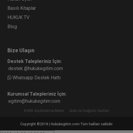
Basılı Kitaplar
HUKUK TV
Blog
Bize Ulaşın
Destek Talepleriniz İçin:
Boşanma Davaları Zirvesi Video Kaydı
destek @hukukegitim.com
Whatsapp Destek Hattı
900 TL
Sepete Ekle
Kurumsal Talepleriniz İçin:
egitim@hukukegitim.com
Tüketici Hukuku Enstitüsü
KVKK Aydınlatma Metni
İade ve Değişim Şartları
Copyright ©2018 | Hukukegitim.com Tüm hakları saklıdır.