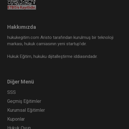
Tüketici Hukuku Enstitüsü
Hakkımızda
hukukegitim.com Aristo tarafından kurulmuş bir teknoloji
markası, hukuk camiasının yeni startup’ıdır.
Hukuk Eğitim, hukuku dijitalleştirme iddiasındadır.
Diğer Menü
Kişiler Hukuku - IV. Medeni Hukuk
Kongresi - I. Oturum
SSS
360 TL
Sepete Ekle
Geçmiş Eğitimler
Kurumsal Eğitimler
Kuponlar
Aristo Yayınevi
Hukuk Oyun