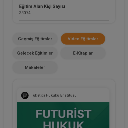
Eğitim Alan Kişi Sayısı
33074
E-Kitap Alan Kişi Sayısı
2068
Geçmiş Eğitimler
Video Eğitimler
Makale Sayısı
Gelecek Eğitimler
E-Kitaplar
0
Makaleler
Tüketici Hukuku Enstitüsü