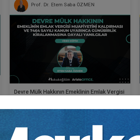
Prof. Dr. Etem Saba ÖZMEN
Devre Mülk Hakkının Emeklinin Emlak Vergisi
Muafiyetini Kaldırması ve 7464 Sayılı Kanun
Uyarınca Günübirlik Kiralanmasına Dayalı
Yayın Tarihi: 24.04.2024
Yanılgılar Video Eğitimi
300 TL
Sepete Ekle