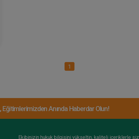
1
Eğitimlerimizden Anında Haberdar Olun!
Ekibinizin hukuk bilgisini yükseltin, kaliteli içeriklerle si