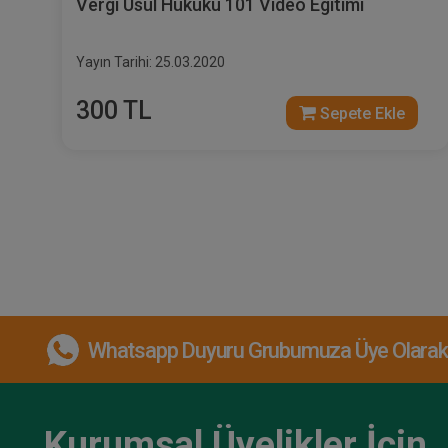
Vergi Usul Hukuku 101 Video Egitimi
Yayın Tarihi: 25.03.2020
300 TL
Sepete Ekle
Whatsapp Duyuru Grubumuza Üye Olarak, 
Kurumsal Üyelikler İçin