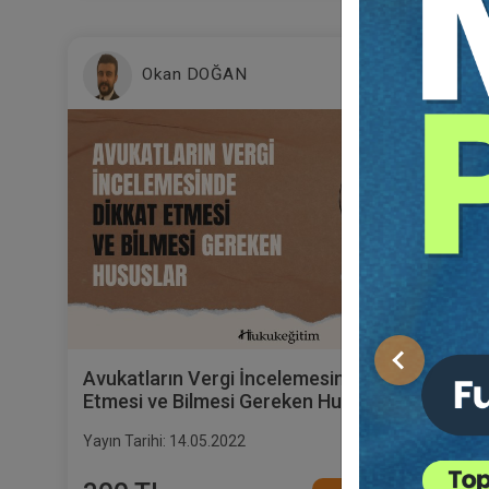
Okan DOĞAN
Önceki
Avukatların Vergi İncelemesinde Dikkat
Etmesi ve Bilmesi Gereken Hususlar Video
Eğitimi
Yayın Tarihi: 14.05.2022