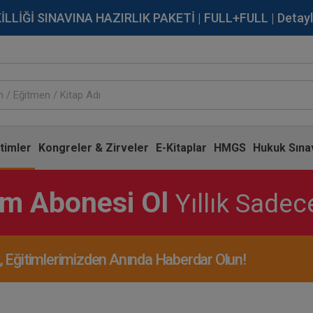
İĞİ SINAVINA HAZIRLIK PAKETİ | FULL+FULL | Detaylı Bi
timler
Kongreler & Zirveler
E-Kitaplar
HMGS
Hukuk Sınav
im Abonesi Ol
Yıllık Sade
Eğitimlerimizden Anında Haberdar Olun!