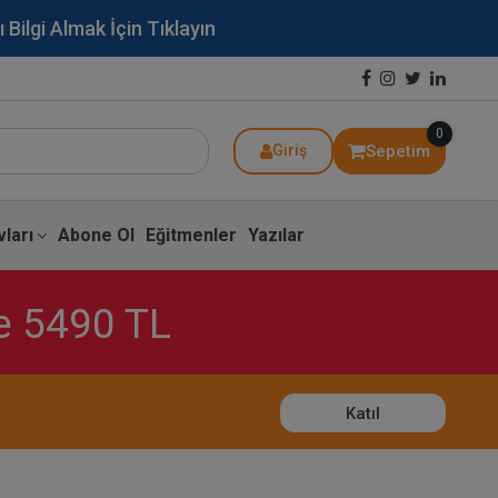
lgi Almak İçin Tıklayın
0
Sepetim
Giriş
ları
Abone Ol
Eğitmenler
Yazılar
ce 5490 TL
Katıl