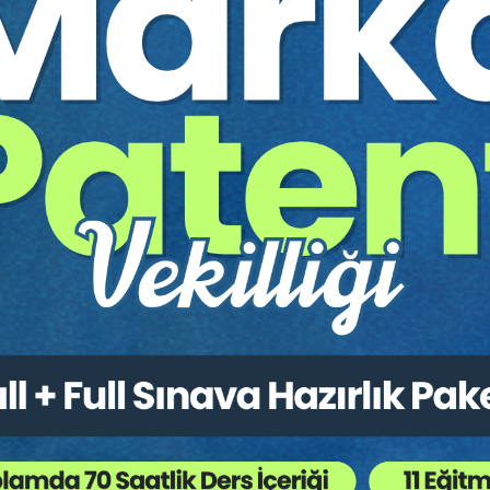
Sadettin BULUTOĞLU
Avukatlar İçin Ofis Açmadan Önce
Girişimcilik Hakkında Bilinmesi Gereken Her
Şey Video Eğitimi
Yayın Tarihi: 20.02.2022
ARMAĞANIMIZDIR