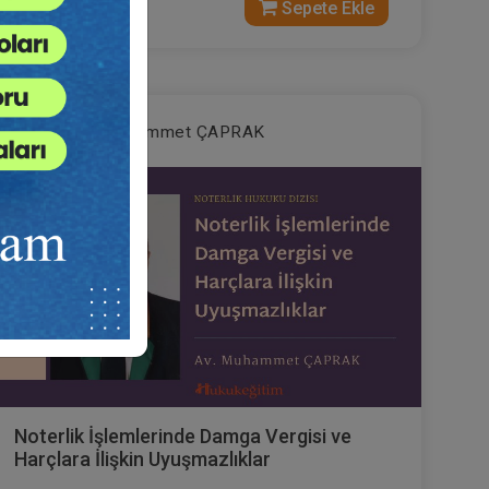
300 TL
Sepete Ekle
Av. Muhammet ÇAPRAK
Noterlik İşlemlerinde Damga Vergisi ve
Harçlara İlişkin Uyuşmazlıklar