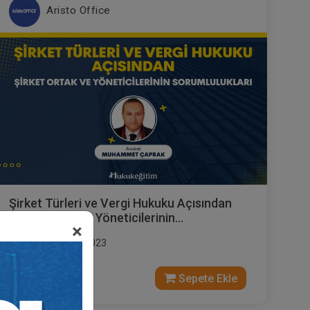
Aristo Office
Şirket Türleri ve Vergi Hukuku Açısından
Şirket Ortak ve Yöneticilerinin
×
Sorumlulukları Video Eğitimi
Yayın Tarihi: 5.05.2023
ARMAĞANIMIZDIR
Sepete Ekle