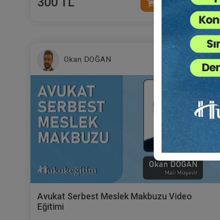
300 TL
Sepete Ekle
Okan DOĞAN
Avukat Serbest Meslek Makbuzu Video
Eğitimi