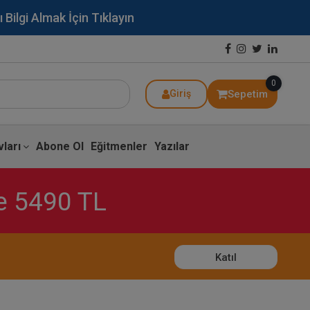
lgi Almak İçin Tıklayın
0
Sepetim
Giriş
ları
Abone Ol
Eğitmenler
Yazılar
ce 5490 TL
Katıl