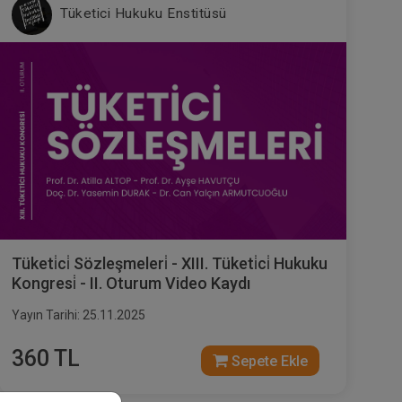
Tüketici Hukuku Enstitüsü
Tüketi̇ci̇ Sözleşmeleri̇ - XIII. Tüketi̇ci̇ Hukuku
Kongresi̇ - II. Oturum Video Kaydı
Yayın Tarihi: 25.11.2025
360 TL
Sepete Ekle