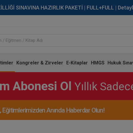
İĞİ SINAVINA HAZIRLIK PAKETİ | FULL+FULL | Detaylı Bi
timler
Kongreler & Zirveler
E-Kitaplar
HMGS
Hukuk Sınav
im Abonesi Ol
Yıllık Sade
Eğitimlerimizden Anında Haberdar Olun!