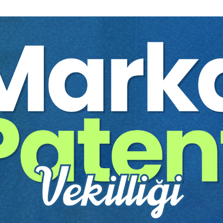
Tüketici Hukuku Enstitüsü
Sözleşmeler Hukuku - 2 - VI. Borçlar Hukuku
Kongresi - II. Oturum Video Kaydı
Yayın Tarihi: 23.10.2025