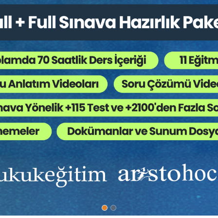
360 TL
Sepete Ekle
Prof. Dr. Şaban KAYIHAN
Sigorta Sözleşmelerinden Kaynaklanan
Alacaklarda Zamanaşımı Video Eğitimi