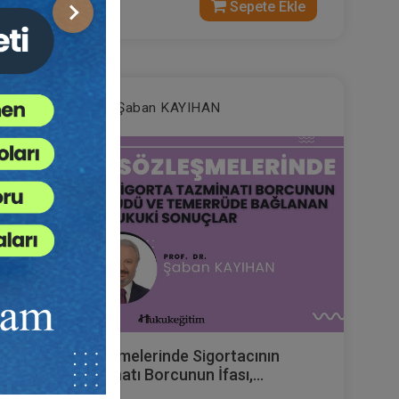
750 TL
Sepete Ekle
Sonraki
Prof. Dr. Şaban KAYIHAN
Sigorta Sözleşmelerinde Sigortacının
Sigorta Tazminatı Borcunun İfası,
Temerrüdü ve Temerrüde Bağlanan Hukuki