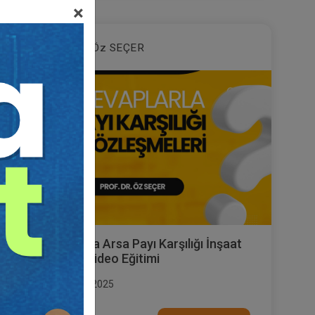
×
Prof. Dr. Öz SEÇER
Soru Cevaplarla Arsa Payı Karşılığı İnşaat
Sözleşmeleri Video Eğitimi
Yayın Tarihi: 28.05.2025