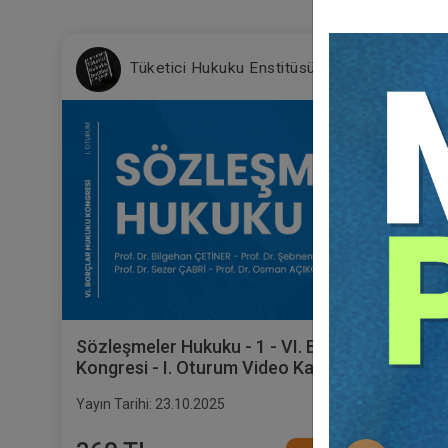
Tüketici Hukuku Enstitüsü
Sözleşmeler Hukuku - 1 - VI. Borçlar Hukuku
Kongresi - I. Oturum Video Kaydı
Yayın Tarihi: 23.10.2025