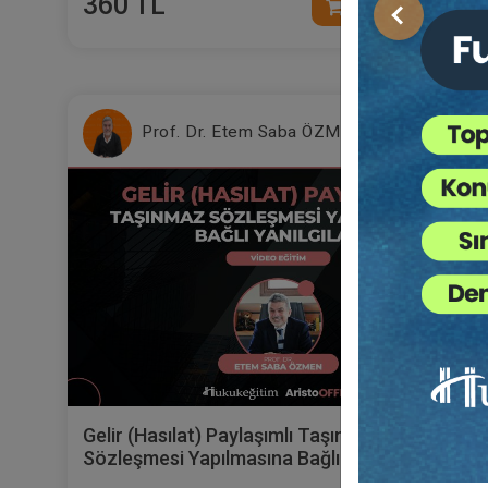
360 TL
Sepete Ekle
Önceki
Prof. Dr. Etem Saba ÖZMEN
Gelir (Hasılat) Paylaşımlı Taşınmaz
Sözleşmesi Yapılmasına Bağlı Yanılgılar
Video Eğitimi