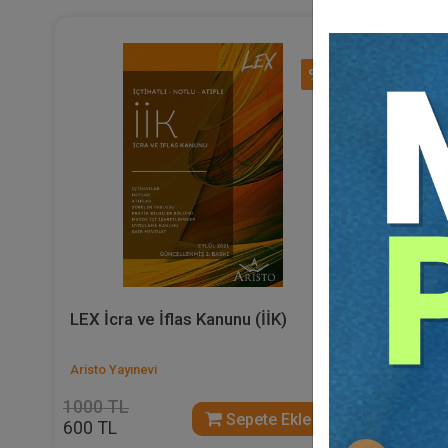
%40
LEX İcra ve İflas Kanunu (İİK)
LEX İş K
Aristo Yayınevi
Aristo Yayı
1000 TL
650 TL
Sepete Ekle
600 TL
390 TL