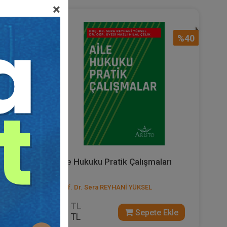
×
%40
%40
(TBK)
Aile Hukuku Pratik Çalışmaları
Prof. Dr. Sera REYHANİ YÜKSEL
225 TL
 Ekle
Sepete Ekle
135 TL