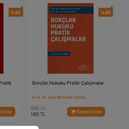
%40
%40
ratik
Borçlar Hukuku Pratik Çalışmalar
Prof. Dr. Sera REYHANİ YÜKSEL
300 TL
 Ekle
Sepete Ekle
180 TL