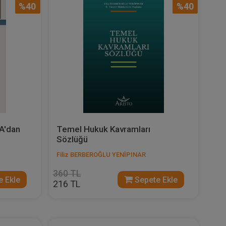
%40
%40
 A'dan
Temel Hukuk Kavramları
Sözlüğü
Filiz BERBEROĞLU YENİPINAR
360 TL
 Ekle
Sepete Ekle
216 TL