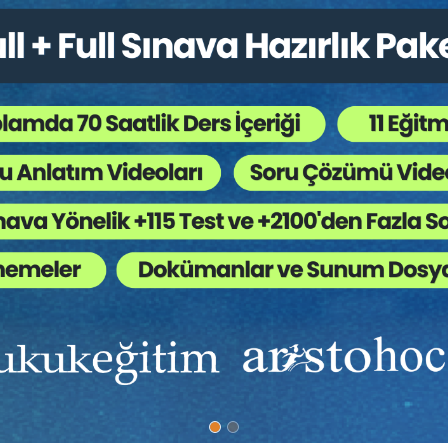
%40
uku Ders Kitabı "Özel
Tebligat Kanunu ve İlgili 
r"
 Erdener YURTCAN
Prof. Dr. Mehmet KÖKSAL
375 TL