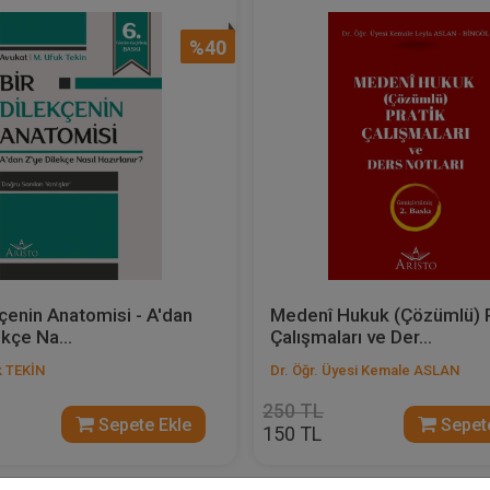
%40
kçenin Anatomisi - A'dan
Medenî Hukuk (Çözümlü) P
kçe Na...
Çalışmaları ve Der...
k TEKİN
Dr. Öğr. Üyesi Kemale ASLAN
250 TL
Sepete Ekle
Sepete
150 TL