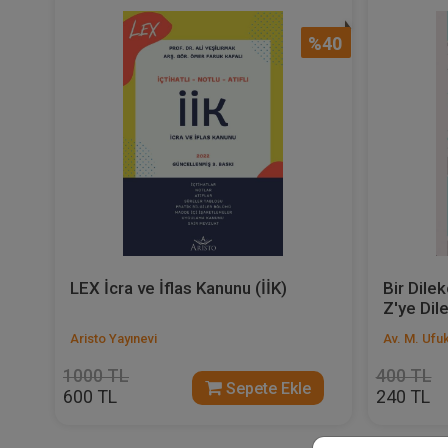
%40
LEX İcra ve İflas Kanunu (İİK)
Bir Dile
Z'ye Dile
Aristo Yayınevi
Av. M. Ufu
1000 TL
400 TL
Sepete Ekle
600 TL
240 TL