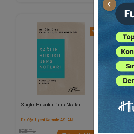
Önceki
%40
Sağlık Hukuku Ders Notları
Ceza Huk
Hükümle
Dr. Öğr. Üyesi Kemale ASLAN
Prof. Dr.
525 TL
420 TL