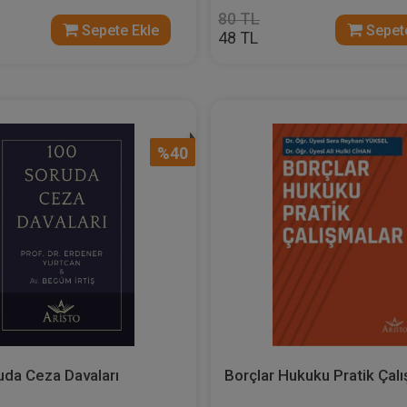
80 TL
Sepete Ekle
Sepete
48 TL
%40
da Ceza Davaları
Borçlar Hukuku Pratik Çal