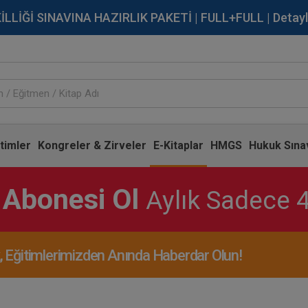
İĞİ SINAVINA HAZIRLIK PAKETİ | FULL+FULL | Detaylı Bi
timler
Kongreler & Zirveler
E-Kitaplar
HMGS
Hukuk Sınav
 Abonesi Ol
Aylık Sadece 
Eğitimlerimizden Anında Haberdar Olun!