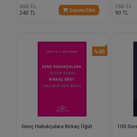
400 TL
150 TL
Sepete Ekle
240 TL
90 TL
%40
Genç Hukukçulara Birkaç Öğüt
100 Soru