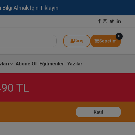
lgi Almak İçin Tıklayın
0
Sepetim
Giriş
ları
Abone Ol
Eğitmenler
Yazılar
490 TL
Katıl