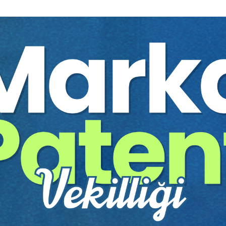
%40
anunu (İşK)
LEX Türk Borçlar Kanunu 
nevi
Prof. Dr. Şebnem AKİPEK ÖCAL
600 TL
Sepete Ekle
Sepete
360 TL