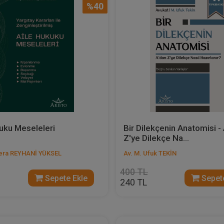
%40
uku Meseleleri
Bir Dilekçenin Anatomisi -
Z'ye Dilekçe Na...
Sera REYHANİ YÜKSEL
Av. M. Ufuk TEKİN
400 TL
Sepete Ekle
Sepete
240 TL