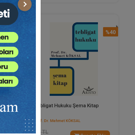
Sonraki
%40
%40
Mevzuat
Tebligat Hukuku Şema Kitap
Prof. Dr. Mehmet KÖKSAL
400 TL