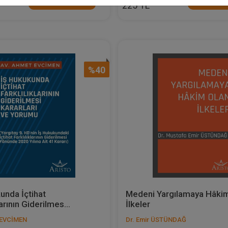
Sepete Ekle
Sepete
225 TL
%40
unda İçtihat
Medeni Yargılamaya Hâki
larının Giderilmes...
İlkeler
 EVCİMEN
Dr. Emir ÜSTÜNDAĞ