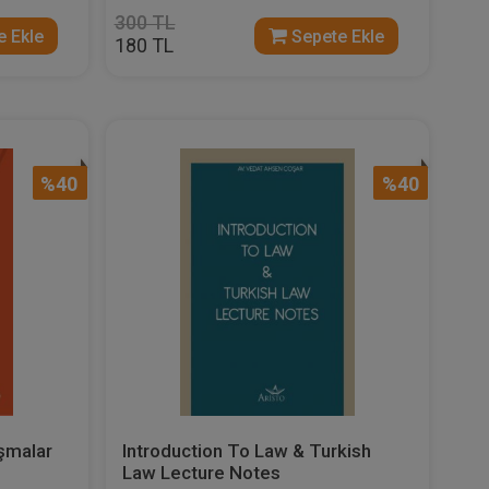
300 TL
 Ekle
Sepete Ekle
180 TL
%40
%40
ışmalar
Introduction To Law & Turkish
Law Lecture Notes