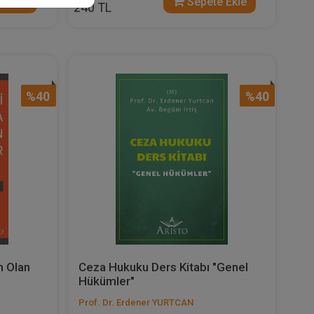
 Ekle
Sepete Ekle
240 TL
%40
%40
m Olan
Ceza Hukuku Ders Kitabı "Genel
Hükümler"
Prof. Dr. Erdener YURTCAN