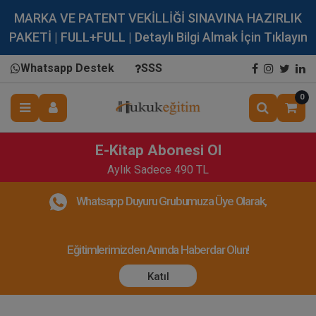
MARKA VE PATENT VEKİLLİĞİ SINAVINA HAZIRLIK
PAKETİ | FULL+FULL | Detaylı Bilgi Almak İçin Tıklayın
Whatsapp Destek
SSS
0
E-Kitap Abonesi Ol
Aylık Sadece 490 TL
Whatsapp Duyuru Grubumuza Üye Olarak,
Eğitimlerimizden Anında Haberdar Olun!
Katıl