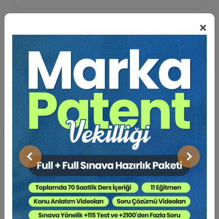
×
Önceki
Sonraki
2021'i Şiirle Karşılamak
Prof. Dr. Erdener YURTCAN