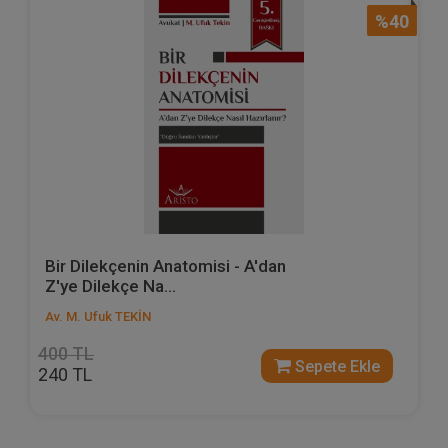
%40
Bir Dilekçenin Anatomisi - A'dan
Z'ye Dilekçe Na...
Av. M. Ufuk TEKİN
400 TL
Sepete Ekle
240 TL