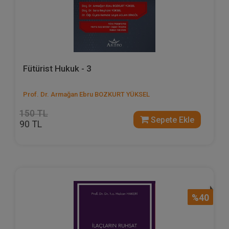
Fütürist Hukuk - 3
Prof. Dr. Armağan Ebru BOZKURT YÜKSEL
150 TL
Sepete Ekle
90 TL
%40