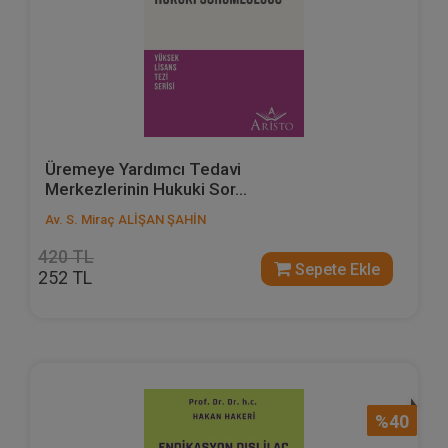
Üremeye Yardımcı Tedavi
Merkezlerinin Hukuki Sor...
Av. S. Miraç ALİŞAN ŞAHİN
420 TL
Sepete Ekle
252 TL
%40