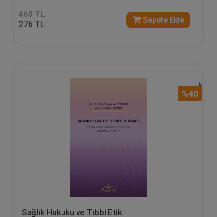
460 TL
Sepete Ekle
276 TL
%40
Sağlık Hukuku ve Tıbbi Etik