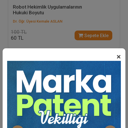
Robot Hekimlik Uygulamalarının
Hukuki Boyutu
Dr. Öğr. Üyesi Kemale ASLAN
100 TL
Sepete Ekle
60 TL
×
%40