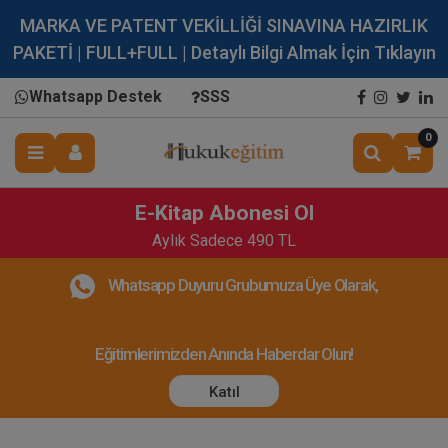
MARKA VE PATENT VEKİLLİĞİ SINAVINA HAZIRLIK
PAKETİ | FULL+FULL | Detaylı Bilgi Almak İçin Tıklayın
Whatsapp Destek
SSS
0
E-Kitap Abonesi Ol
Aylık Sadece 490 TL
Whatsapp Duyuru Grubumuza Üye Olarak,
Eğitimlerimizden Anında Haberdar Olun!
Katıl