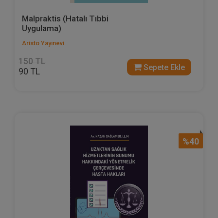
Malpraktis (Hatalı Tıbbi
Uygulama)
Aristo Yayınevi
150 TL
Sepete Ekle
90 TL
%40