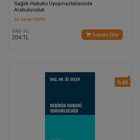
Sağlık Hukuku Uyuşmazlıklarında
Arabuluculuk
Av. Serap DEMİR
340 TL
Sepete Ekle
204 TL
%40