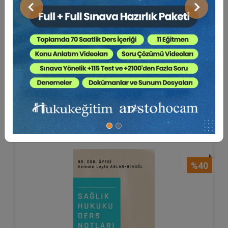
Önceki
Sonraki
Hekimin Sır Saklama ve Bildirim
Yükümlülüklerine...
Av. Lara Su ÇUHACI
250 TL
Sepete Ekle
150 TL
%40