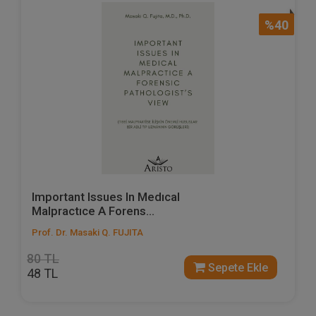
%40
Important Issues In Medıcal
Malpractıce A Forens...
Prof. Dr. Masaki Q. FUJITA
80 TL
Sepete Ekle
48 TL