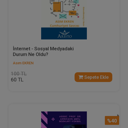
İnternet - Sosyal Medyadaki
Durum Ne Oldu?
Asım EKREN
100 TL
Sepete Ekle
60 TL
%40