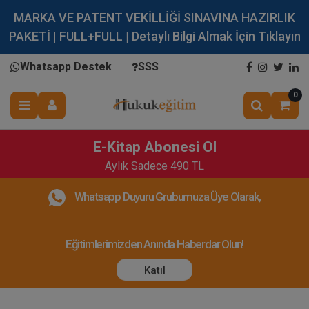
MARKA VE PATENT VEKİLLİĞİ SINAVINA HAZIRLIK
PAKETİ | FULL+FULL | Detaylı Bilgi Almak İçin Tıklayın
Whatsapp Destek
SSS
0
E-Kitap Abonesi Ol
Aylık Sadece 490 TL
Whatsapp Duyuru Grubumuza Üye Olarak,
Eğitimlerimizden Anında Haberdar Olun!
Katıl