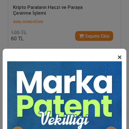
Kripto Paraların Haczi ve Paraya
Çevirme İşlemi
Atilla GÜNDOĞAN
100 TL
Sepete Ekle
60 TL
×
%40