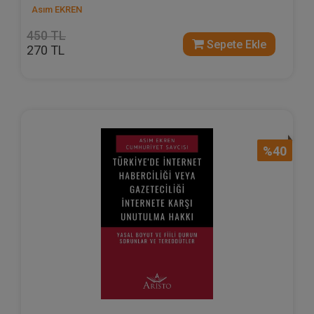
Asım EKREN
450 TL
Sepete Ekle
270 TL
%40