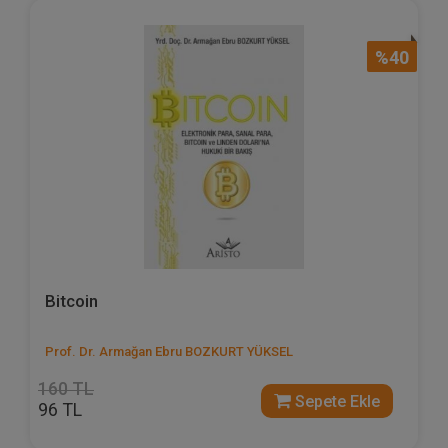
%40
Bitcoin
Prof. Dr. Armağan Ebru BOZKURT YÜKSEL
160 TL
Sepete Ekle
96 TL