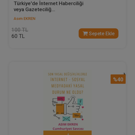
Türkiye'de İnternet Haberciliği
veya Gazeteciliğ...
Asım EKREN
100 TL
Sepete Ekle
60 TL
%40