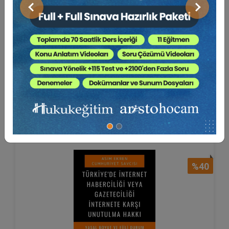
Önceki
Sonraki
Tüketici Yorumları Çerçevesinde
Dijital Ticari İ...
Dr. Öğr. Üyesi Fatih YURTBAŞI
80 TL
Sepete Ekle
48 TL
%40