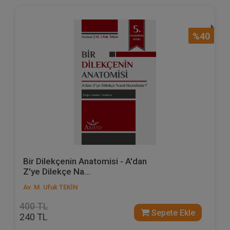
%40
Bir Dilekçenin Anatomisi - A'dan
Z'ye Dilekçe Na...
Av. M. Ufuk TEKİN
400 TL
Sepete Ekle
240 TL