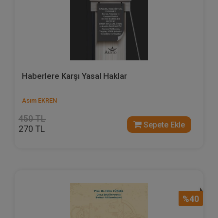
Haberlere Karşı Yasal Haklar
Asım EKREN
450 TL
Sepete Ekle
270 TL
%40