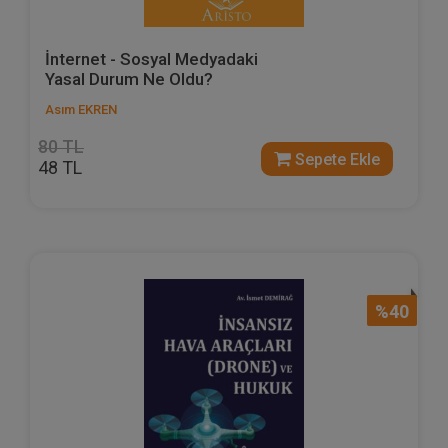
İnternet - Sosyal Medyadaki
Yasal Durum Ne Oldu?
Asım EKREN
80 TL
Sepete Ekle
48 TL
%40