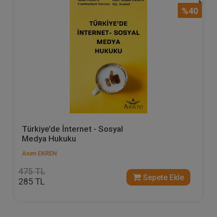
%40
Türkiye’de İnternet - Sosyal
Medya Hukuku
Asım EKREN
475 TL
Sepete Ekle
285 TL