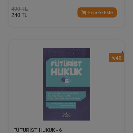
400 TL
Sepete Ekle
240 TL
%40
FÜTÜRİST HUKUK - 6