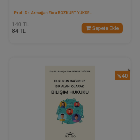
Prof. Dr. Armağan Ebru BOZKURT YÜKSEL
140 TL
Sepete Ekle
84 TL
%40