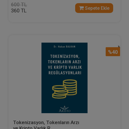
600 TL
Sepete Ekle
360 TL
%40
Tokenizasyon, Tokenların Arzı
ve Kripto Varlık R...