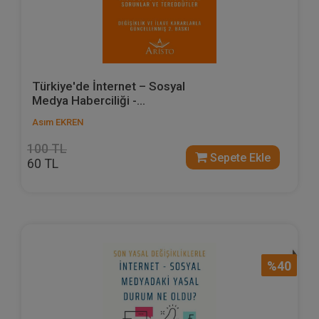
Türkiye'de İnternet – Sosyal
Medya Haberciliği -...
Asım EKREN
100 TL
Sepete Ekle
60 TL
%40