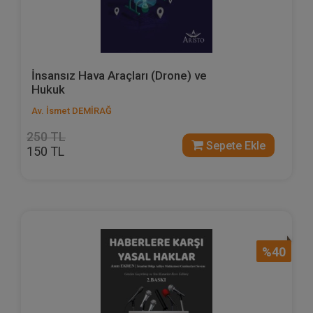
İnsansız Hava Araçları (Drone) ve
Hukuk
Av. İsmet DEMİRAĞ
250 TL
Sepete Ekle
150 TL
%40