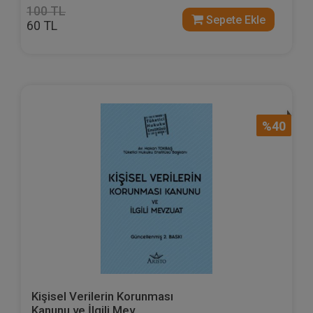
100 TL
Sepete Ekle
60 TL
%40
Kişisel Verilerin Korunması
Kanunu ve İlgili Mev...