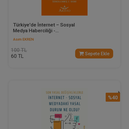
Türkiye'de İnternet – Sosyal
Medya Haberciliği -...
Asım EKREN
100 TL
Sepete Ekle
60 TL
%40