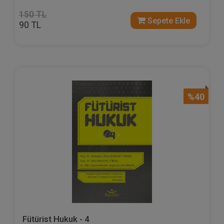
150 TL
Sepete Ekle
90 TL
%40
Fütürist Hukuk - 4