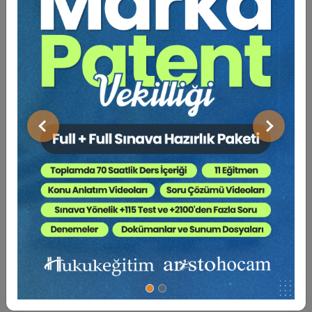
Önceki
Sonraki
Haberlere Karşı Yasal Haklar
Asım EKREN
450 TL
Sepete Ekle
270 TL