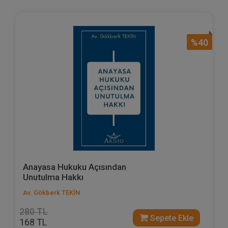
%40
Anayasa Hukuku Açısından
Unutulma Hakkı
Av. Gökberk TEKİN
280 TL
Sepete Ekle
168 TL