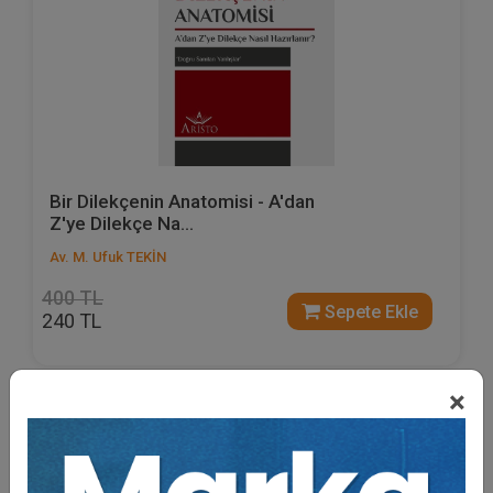
Bir Dilekçenin Anatomisi - A'dan
Z'ye Dilekçe Na...
Av. M. Ufuk TEKİN
400 TL
Sepete Ekle
240 TL
×
%40