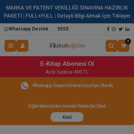
MARKA VE PATENT VEKİLLİĞİ SINAVINA HAZIRLIK
PAKETİ | FULL+FULL | Detaylı Bilgi Almak İçin Tıklayın
Whatsapp Destek
SSS
0
E-Kitap Abonesi Ol
Aylık Sadece 490 TL
Whatsapp Duyuru Grubumuza Üye Olarak,
Eğitimlerimizden Anında Haberdar Olun!
Katıl