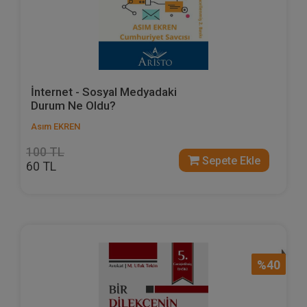
İnternet - Sosyal Medyadaki
Durum Ne Oldu?
Asım EKREN
100 TL
Sepete Ekle
60 TL
%40