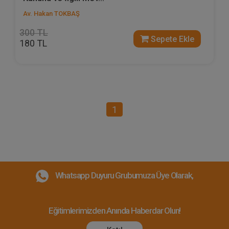
Av. Hakan TOKBAŞ
300 TL
Sepete Ekle
180 TL
1
Whatsapp Duyuru Grubumuza Üye Olarak,
Eğitimlerimizden Anında Haberdar Olun!