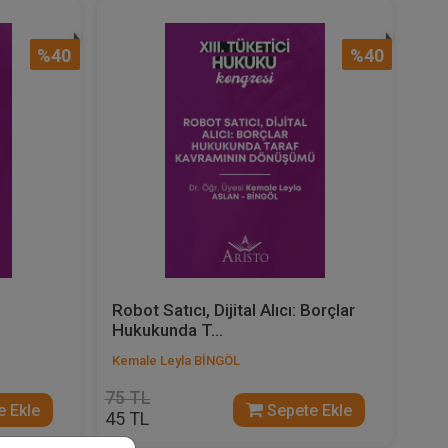
%40
%40
Robot Satıcı, Dijital Alıcı: Borçlar
Hukukunda T...
Kemale Leyla BİNGÖL
75 TL
 Ekle
Sepete Ekle
45 TL