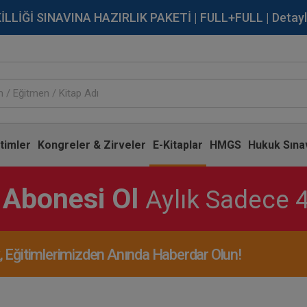
İĞİ SINAVINA HAZIRLIK PAKETİ | FULL+FULL | Detaylı Bi
timler
Kongreler & Zirveler
E-Kitaplar
HMGS
Hukuk Sınav
 Abonesi Ol
Aylık Sadece 
Eğitimlerimizden Anında Haberdar Olun!