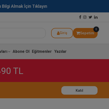
lgi Almak İçin Tıklayın
0
Sepetim
Giriş
ları
Abone Ol
Eğitmenler
Yazılar
490 TL
Katıl