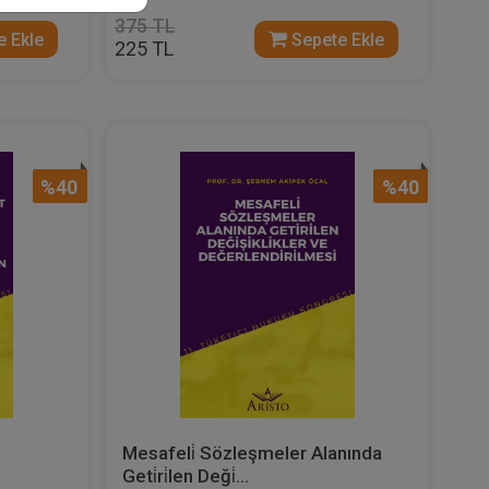
375 TL
 Ekle
Sepete Ekle
225 TL
%40
%40
Mesafeli̇ Sözleşmeler Alanında
Geti̇ri̇len Deği̇...