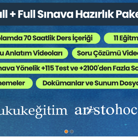
Sepete Ekle
Sepete
45 TL
%40
i Hukukunun Güncel
Elektronik Ticarette Akde
ı - 2025
Mesafeli Sözleşme...
 TOKBAŞ
Av. Asena Gülce DEMİREL