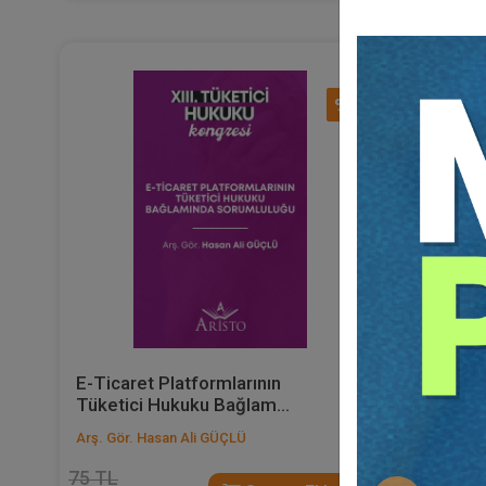
%40
E-Ticaret Platformlarının
Ön Ödeme
Tüketici Hukuku Bağlam...
Sözleşm
Arş. Gör. Hasan Ali GÜÇLÜ
Prof. Dr. 
75 TL
75 TL