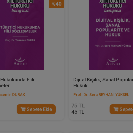
%40
 Hukukunda Fiili
Dijital Kişilik, Sanal Popüla
eler
Hukuk
Yasemin DURAK
Prof. Dr. Sera REYHANİ YÜKSEL
75 TL
Sepete Ekle
Sepete
45 TL