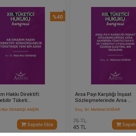
%40
m Hakkı Direktifi:
Arsa Payı Karşılığı İnşaat
bilir Tüketi...
Sözleşmelerinde Arsa ...
sa Nur ODABAŞI ANŞİN
Doç. Dr. Mehmet DOĞAR
75 TL
Sepete Ekle
Sepete
45 TL