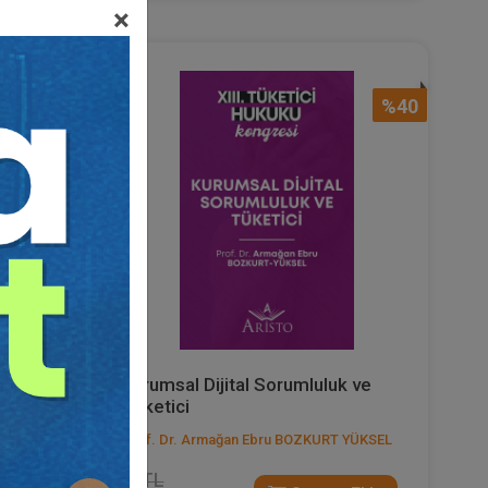
×
%40
%40
Kurumsal Dijital Sorumluluk ve
Tüketici
Prof. Dr. Armağan Ebru BOZKURT YÜKSEL
75 TL