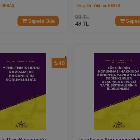
 TOKBAŞ
Doç. Dr. Yıldırım KESER
80 TL
Sepete Ekle
Sepete
48 TL
%40
mi̇ş Ürün Kavramı Ve
Tüketi̇ci̇ni̇n Korunması Ha