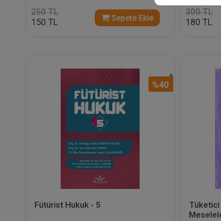
250 TL
300 TL
Sepete Ekle
150 TL
180 TL
%40
Fütürist Hukuk - 5
Tüketic
Meselel