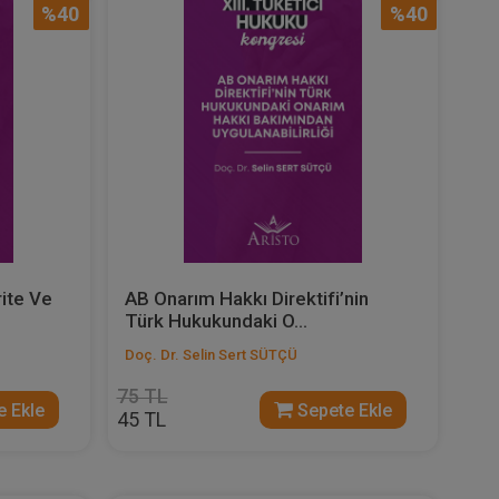
%40
%40
rite Ve
AB Onarım Hakkı Direktifi’nin
Türk Hukukundaki O...
Doç. Dr. Selin Sert SÜTÇÜ
75 TL
 Ekle
Sepete Ekle
45 TL