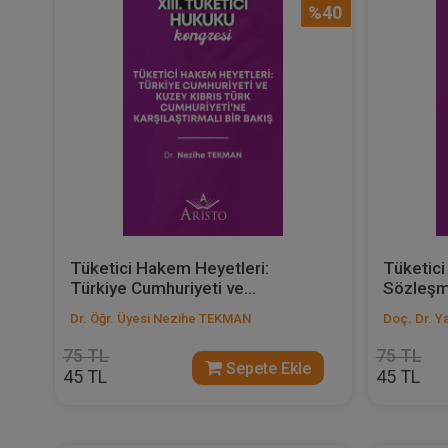
%40
Tüketici Hakem Heyetleri:
Tüketici
Türkiye Cumhuriyeti ve...
Sözleşm
Dr. Öğr. Üyesi Nezihe TEKMAN
Doç. Dr. 
75 TL
75 TL
Sepete Ekle
45 TL
45 TL