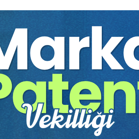
%40
li Konut Satışı
Avukatlık Sözleşmesinin
elerinde Şekil
Tüketici İşlemi Niteliği
Burak ÖZEN
Prof. Dr. Ayşe HAVUTÇU
75 TL