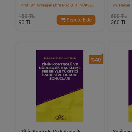
Prof. Dr. Armağan Ebru BOZKURT YÜKSEL
Av. Hakan
150 TL
600 TL
Sepete Ekle
90 TL
360 TL
%40
Zi̇hi̇n Kontrolü Ve Nöroloji̇k
Yeni̇len