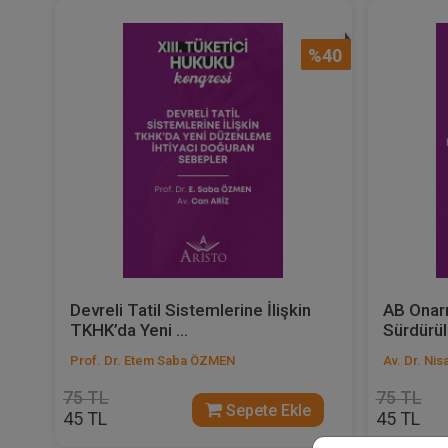
%40
Devreli Tatil Sistemlerine İlişkin
AB Onarı
TKHK’da Yeni ...
Sürdürüle
Prof. Dr. Etem Saba ÖZMEN
Av. Dr. Ni
75 TL
75 TL
Sepete Ekle
45 TL
45 TL