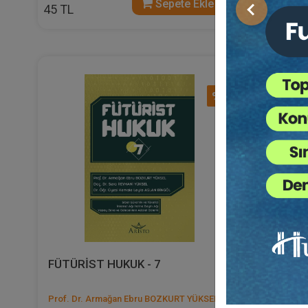
Sepete Ekle
45 TL
45 TL
Önceki
%40
FÜTÜRİST HUKUK - 7
Tüketic
Sorunlar
Prof. Dr. Armağan Ebru BOZKURT YÜKSEL
Av. Hakan