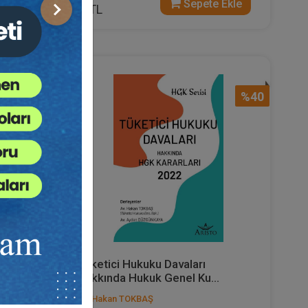
 Ekle
Sepete Ekle
45 TL
Sonraki
%40
%40
dilen
Tüketici Hukuku Davaları
Hakkında Hukuk Genel Ku...
Av. Hakan TOKBAŞ