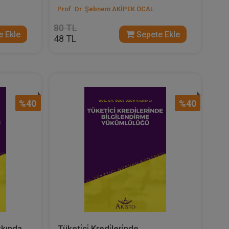
Prof. Dr. Şebnem AKİPEK ÖCAL
80 TL
 Ekle
Sepete Ekle
48 TL
%40
%40
kkında
Tüketi̇ci̇ Kredi̇leri̇nde