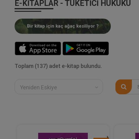
E-KITAPLAR - TÜKETICI HUKUKU
Bir kitap için kaç ağaç kesiliyor ?
Toplam (137) adet e-kitap bulundu.
Yeniden Eskiye