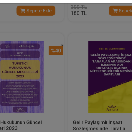
300 TL
Sepete Ekle
Sepete
180 TL
%40
i Hukukunun Güncel
Geli̇r Paylaşımlı İnşaat
eri 2023
Sözleşmesi̇nde Tarafla...