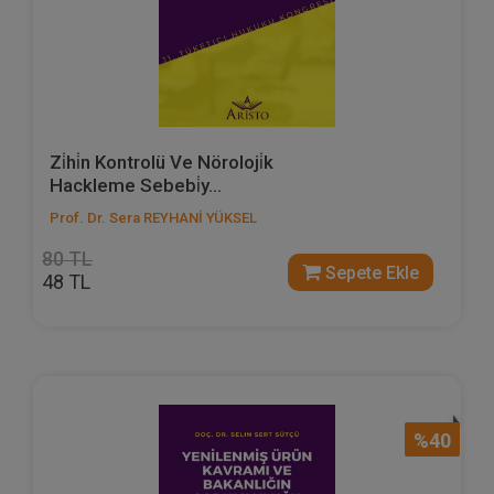
Zi̇hi̇n Kontrolü Ve Nöroloji̇k
Hackleme Sebebi̇y...
Prof. Dr. Sera REYHANİ YÜKSEL
80 TL
Sepete Ekle
48 TL
%40