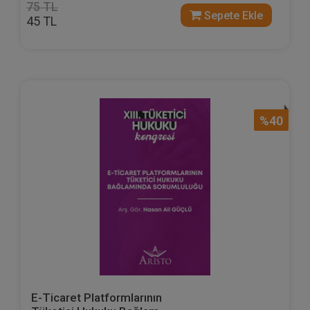
75 TL
Sepete Ekle
45 TL
%40
E-Ticaret Platformlarının