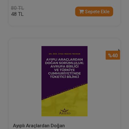
80 TL
Sepete Ekle
48 TL
%40
Ayıplı Araçlardan Doğan