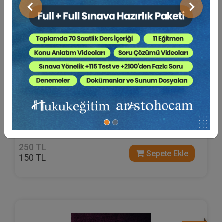
Önceki
Sonraki
FÜTÜRİST HUKUK - 7
Prof. Dr. Armağan Ebru BOZKURT YÜKSEL
250 TL
Sepete Ekle
150 TL