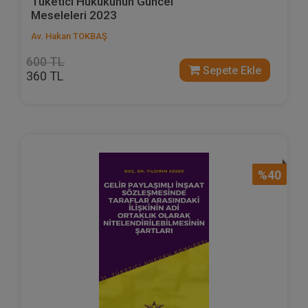
Tüketici Hukukunun Güncel
Meseleleri 2023
Av. Hakan TOKBAŞ
600 TL
Sepete Ekle
360 TL
%40