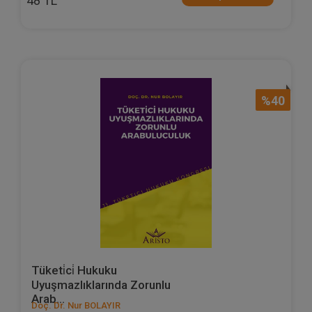
48 TL
%40
Tüketi̇ci̇ Hukuku
Uyuşmazlıklarında Zorunlu
Arab...
Doç. Dr. Nur BOLAYIR