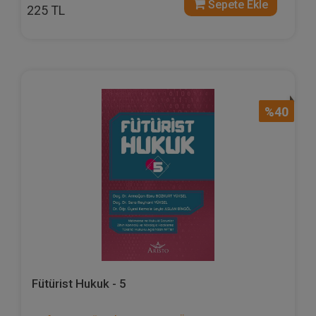
Sepete Ekle
225 TL
%40
Fütürist Hukuk - 5