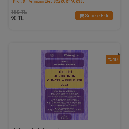
Prof. Dr. Armağan Ebru BOZKURT YÜKSEL
150 TL
Sepete Ekle
90 TL
%40