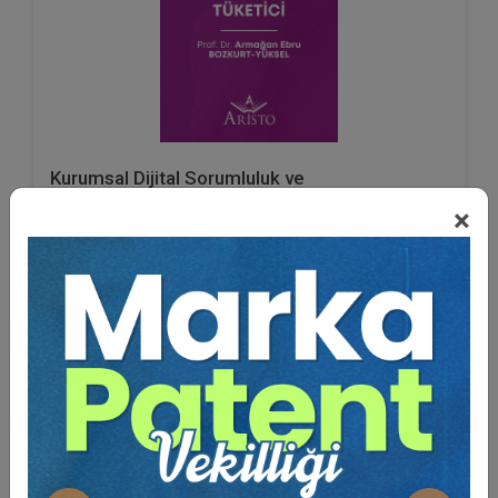
Kurumsal Dijital Sorumluluk ve
Tüketici
×
Prof. Dr. Armağan Ebru BOZKURT YÜKSEL
75 TL
Sepete Ekle
45 TL
%40