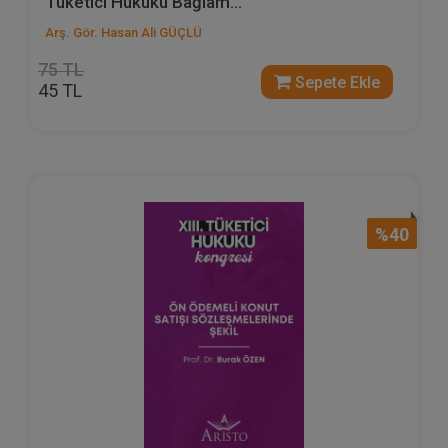
Tüketici Hukuku Bağlam...
Arş. Gör. Hasan Ali GÜÇLÜ
75 TL
Sepete Ekle
45 TL
%40