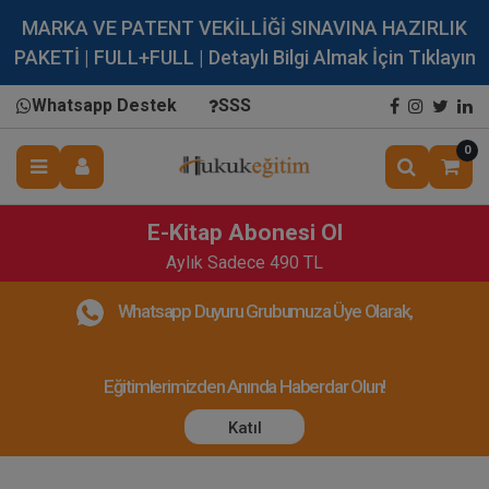
MARKA VE PATENT VEKİLLİĞİ SINAVINA HAZIRLIK
PAKETİ | FULL+FULL | Detaylı Bilgi Almak İçin Tıklayın
Whatsapp Destek
SSS
0
E-Kitap Abonesi Ol
Aylık Sadece 490 TL
Whatsapp Duyuru Grubumuza Üye Olarak,
Eğitimlerimizden Anında Haberdar Olun!
Katıl