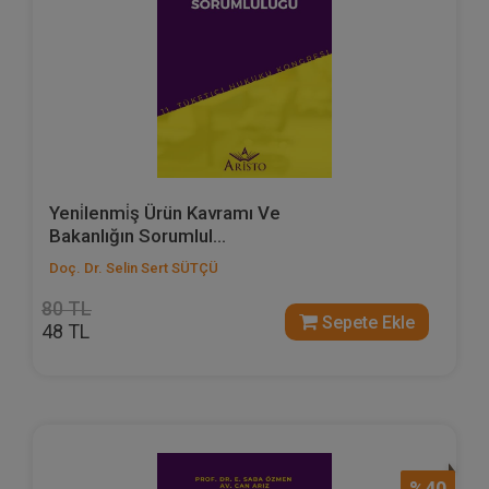
Yeni̇lenmi̇ş Ürün Kavramı Ve
Bakanlığın Sorumlul...
Doç. Dr. Selin Sert SÜTÇÜ
80 TL
Sepete Ekle
48 TL
%40