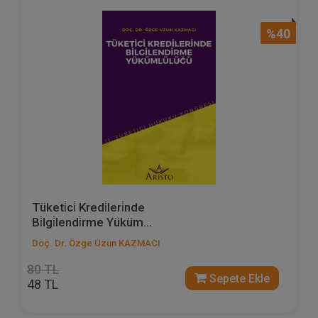
%40
Tüketi̇ci̇ Kredi̇leri̇nde
Bi̇lgi̇lendi̇rme Yüküm...
Doç. Dr. Özge Uzun KAZMACI
80 TL
Sepete Ekle
48 TL