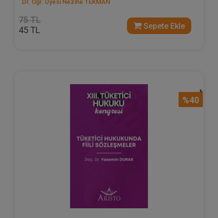
Dr. Öğr. Üyesi Nezihe TEKMAN
75 TL
Sepete Ekle
45 TL
%40