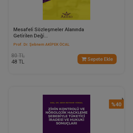
Mesafeli̇ Sözleşmeler Alanında
Geti̇ri̇len Deği̇...
Prof. Dr. Şebnem AKİPEK ÖCAL
80 TL
Sepete Ekle
48 TL
%40